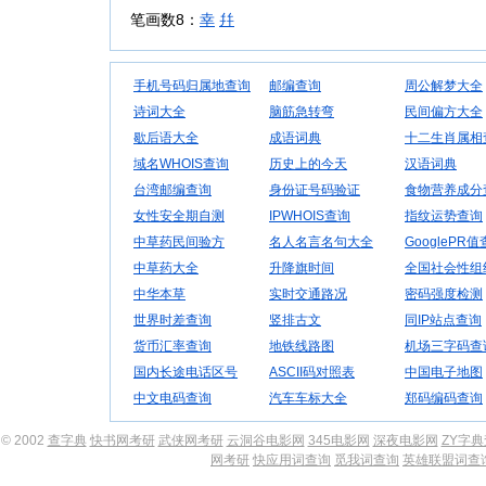
笔画数8：
幸
幷
手机号码归属地查询
邮编查询
周公解梦大全
诗词大全
脑筋急转弯
民间偏方大全
歇后语大全
成语词典
十二生肖属相
域名WHOIS查询
历史上的今天
汉语词典
台湾邮编查询
身份证号码验证
食物营养成分
女性安全期自测
IPWHOIS查询
指纹运势查询
中草药民间验方
名人名言名句大全
GooglePR
中草药大全
升降旗时间
全国社会性组
中华本草
实时交通路况
密码强度检测
世界时差查询
竖排古文
同IP站点查询
货币汇率查询
地铁线路图
机场三字码查
国内长途电话区号
ASCII码对照表
中国电子地图
中文电码查询
汽车车标大全
郑码编码查询
© 2002
查字典
快书网考研
武侠网考研
云洞谷电影网
345电影网
深夜电影网
ZY字
网考研
快应用词查询
觅我词查询
英雄联盟词查