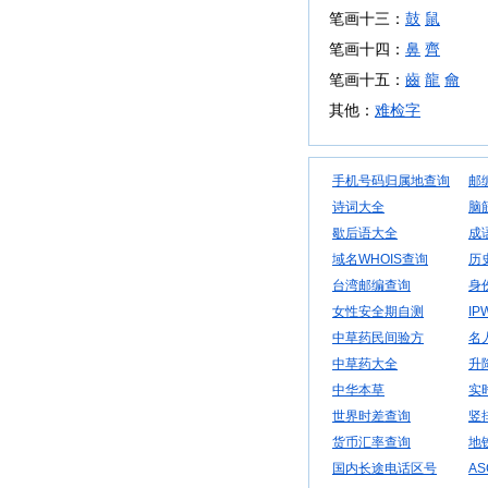
笔画十三：
鼓
鼠
笔画十四：
鼻
齊
笔画十五：
齒
龍
龠
其他：
难检字
手机号码归属地查询
邮
诗词大全
脑
歇后语大全
成
域名WHOIS查询
历
台湾邮编查询
身
女性安全期自测
IP
中草药民间验方
名
中草药大全
升
中华本草
实
世界时差查询
竖
货币汇率查询
地
国内长途电话区号
AS