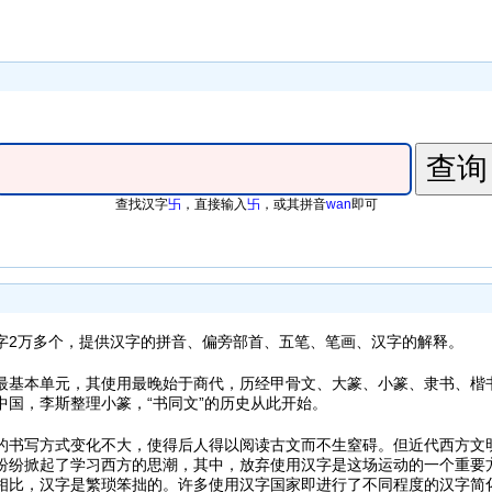
查找汉字
卐
，直接输入
卐
，或其拼音
wan
即可
万多个，提供汉字的拼音、偏旁部首、五笔、笔画、汉字的解释。
本单元，其使用最晚始于商代，历经甲骨文、大篆、小篆、隶书、楷
中国，李斯整理小篆，“书同文”的历史从此开始。
写方式变化不大，使得后人得以阅读古文而不生窒碍。但近代西方文
纷纷掀起了学习西方的思潮，其中，放弃使用汉字是这场运动的一个重要
相比，汉字是繁琐笨拙的。许多使用汉字国家即进行了不同程度的汉字简