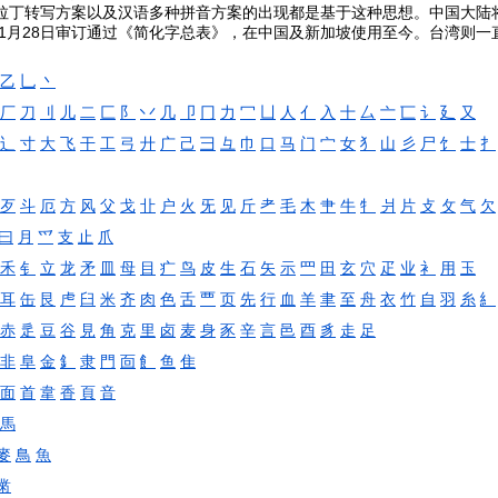
拉丁转写方案以及汉语多种拼音方案的出现都是基于这种思想。中国大陆
年1月28日审订通过《简化字总表》，在中国及新加坡使用至今。台湾则
乙
乚
丶
厂
刀
刂
儿
二
匚
阝
丷
几
卩
冂
力
冖
凵
人
亻
入
十
厶
亠
匸
讠
廴
又
辶
寸
大
飞
干
工
弓
廾
广
己
彐
彑
巾
口
马
门
宀
女
犭
山
彡
尸
饣
士
扌
歹
斗
厄
方
风
父
戈
卝
户
火
旡
见
斤
耂
毛
木
肀
牛
牜
爿
片
攴
攵
气
欠
曰
月
爫
支
止
爪
禾
钅
立
龙
矛
皿
母
目
疒
鸟
皮
生
石
矢
示
罒
田
玄
穴
疋
业
衤
用
玉
耳
缶
艮
虍
臼
米
齐
肉
色
舌
覀
页
先
行
血
羊
聿
至
舟
衣
竹
自
羽
糸
糹
赤
辵
豆
谷
見
角
克
里
卤
麦
身
豕
辛
言
邑
酉
豸
走
足
非
阜
金
釒
隶
門
靣
飠
鱼
隹
面
首
韋
香
頁
音
馬
麥
鳥
魚
黹