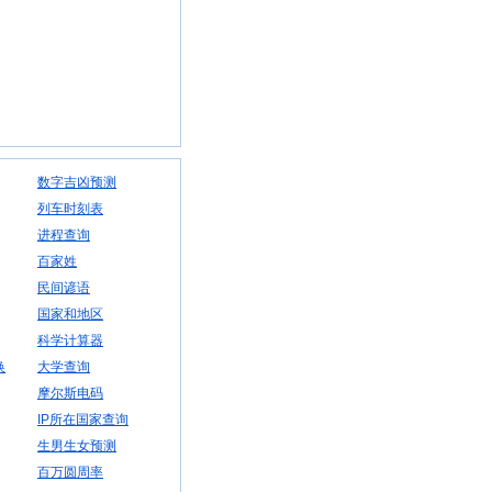
数字吉凶预测
列车时刻表
进程查询
百家姓
民间谚语
国家和地区
科学计算器
换
大学查询
摩尔斯电码
IP所在国家查询
生男生女预测
百万圆周率