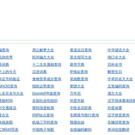
编查询
周公解梦大全
黄道吉日查询
中华谜语大全
筋急转弯
民间偏方大全
英文缩写大全
绕口令大全
语词典
十二生肖属相查询
新华字典
百科全书
史上的今天
汉语词典
IP地址查询
解密生日
份证号码验证
食物营养成分查询
笔画数查询
中草药名方大全
WHOIS查询
指纹运势查询
粥谱大全
五笔编码查询
人名言名句大全
GooglePR值查询
万年历
酒方大全
降旗时间
全国社会性组织
外星年龄
汉字简体繁体转
时交通路况
密码强度检测
中医名词辞典
外星体重
排古文
同IP站点查询
车牌尾号限行查询
汉字拼音查询
铁线路图
机场三字码查询
预测吉凶
车辆违章查询
CII码对照表
中国电子地图
在线编码解码
单词在线翻译