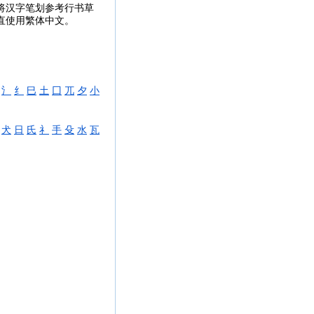
将汉字笔划参考行书草
一直使用繁体中文。
氵
纟
巳
土
囗
兀
夕
小
犬
日
氏
礻
手
殳
水
瓦