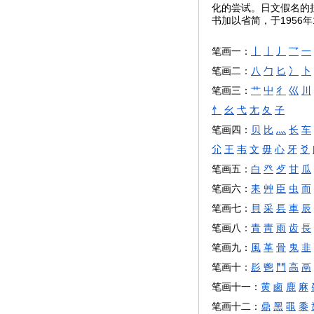
化的尝试。日文假名的
书加以省简，于1956
笔画一：
丨
亅
丿
乛
一
笔画二：
八
勹
匕
冫
卜
笔画三：
艹
屮
彳
巛
川
忄
幺
弋
尢
夂
子
笔画四：
贝
比
灬
长
车
尣
王
韦
文
毋
心
牙
爻
笔画五：
白
癶
歺
甘
瓜
笔画六：
耒
艸
臣
虫
而
笔画七：
貝
采
镸
車
辰
笔画八：
青
靑
雨
齿
長
笔画九：
風
革
骨
鬼
韭
笔画十：
髟
鬯
鬥
高
鬲
笔画十一：
黄
鹵
鹿
麻
笔画十二：
鼎
黑
黽
黍