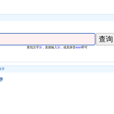
查找汉字
卐
，直接输入
卐
，或其拼音
wan
即可
汉字
字