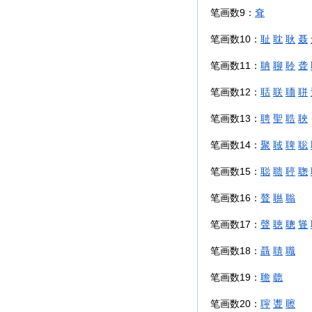
笔画数9：
耷
笔画数10：
耻
耽
耿
聂
笔画数11：
聃
聊
聆
聋
笔画数12：
聒
联
聏
聠
笔画数13：
聘
聖
聕
聗
笔画数14：
聚
聝
聛
聡
笔画数15：
聪
聩
聤
聦
笔画数16：
聱
聮
聬
笔画数17：
聲
聴
聰
聳
笔画数18：
聶
聵
職
笔画数19：
聸
聼
笔画数20：
聹
聻
聺