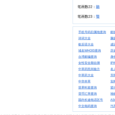
笔画数22：
聽
笔画数23：
聾
手机号码归属地查询
邮
诗词大全
脑
歇后语大全
成
域名WHOIS查询
历
台湾邮编查询
身
女性安全期自测
IP
中草药民间验方
名
中草药大全
升
中华本草
实
世界时差查询
竖
货币汇率查询
地
国内长途电话区号
AS
中文电码查询
汽