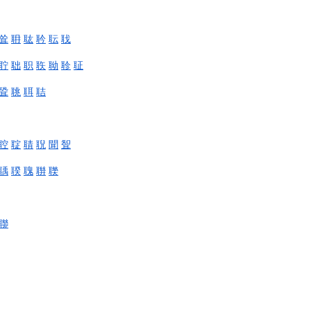
耸
耼
耾
耹
耺
聀
聍
聉
职
聅
聈
聄
聇
聓
聎
聑
聐
聜
聢
聙
聣
聞
聟
聥
聧
聭
聨
聫
聯