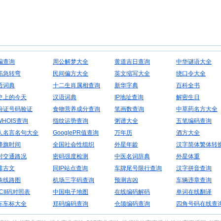
编查询
周公解梦大全
黄道吉日查询
中华谜语大全
筋急转弯
民间偏方大全
英文缩写大全
绕口令大全
语词典
十二生肖属相查询
新华字典
百科全书
史上的今天
汉语词典
IP地址查询
解密生日
份证号码验证
食物营养成分查询
笔画数查询
中草药名方大全
WHOIS查询
指纹运势查询
粥谱大全
五笔编码查询
人名言名句大全
GooglePR值查询
万年历
酒方大全
降旗时间
全国社会性组织
外星年龄
汉字简体繁体转
时交通路况
密码强度检测
中医名词辞典
外星体重
排古文
同IP站点查询
车牌尾号限行查询
汉字拼音查询
铁线路图
机场三字码查询
预测吉凶
车辆违章查询
CII码对照表
中国电子地图
在线编码解码
单词在线翻译
车车标大全
郑码编码查询
仓颉编码查询
四角号码在线查