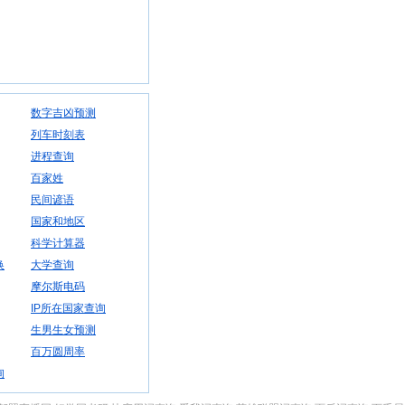
数字吉凶预测
列车时刻表
进程查询
百家姓
民间谚语
国家和地区
科学计算器
换
大学查询
摩尔斯电码
IP所在国家查询
生男生女预测
百万圆周率
询