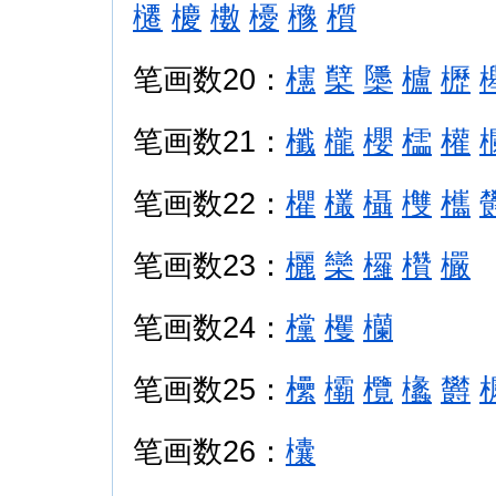
櫏
櫦
櫢
櫌
櫲
櫍
笔画数20：
櫶
櫱
櫽
櫨
櫪
笔画数21：
櫼
櫳
櫻
櫺
權
笔画数22：
欋
欉
欇
欆
欈
笔画数23：
欐
欒
欏
欑
欕
笔画数24：
欓
欔
欗
笔画数25：
欙
欛
欖
欚
欝
笔画数26：
欜