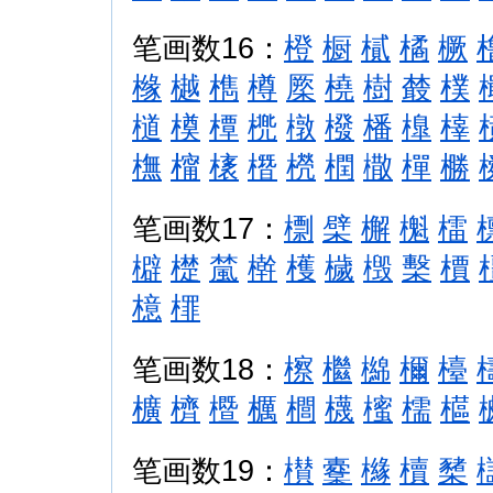
笔画数16：
橙
橱
樲
橘
橛
橼
樾
檇
樽
橜
橈
樹
樷
樸
檤
橂
橝
橷
橔
橃
橎
橰
橭
橅
橣
橠
橬
橩
橍
橵
樿
橳
笔画数17：
檦
檗
檞
櫆
檑
檘
檚
檒
檊
檴
檅
檓
檕
檟
檍
檌
笔画数18：
檫
檵
檰
檷
檯
櫎
櫅
櫭
櫔
櫚
櫗
櫁
檽
櫙
笔画数19：
櫕
櫜
櫞
櫝
櫫