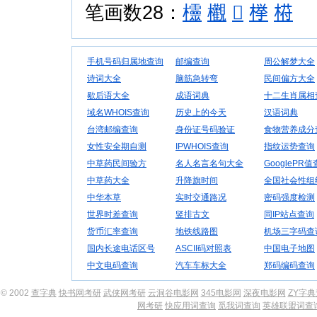
笔画数28：
欞
欟

﨔
﨓
手机号码归属地查询
邮编查询
周公解梦大全
诗词大全
脑筋急转弯
民间偏方大全
歇后语大全
成语词典
十二生肖属相
域名WHOIS查询
历史上的今天
汉语词典
台湾邮编查询
身份证号码验证
食物营养成分
女性安全期自测
IPWHOIS查询
指纹运势查询
中草药民间验方
名人名言名句大全
GooglePR
中草药大全
升降旗时间
全国社会性组
中华本草
实时交通路况
密码强度检测
世界时差查询
竖排古文
同IP站点查询
货币汇率查询
地铁线路图
机场三字码查
国内长途电话区号
ASCII码对照表
中国电子地图
中文电码查询
汽车车标大全
郑码编码查询
© 2002
查字典
快书网考研
武侠网考研
云洞谷电影网
345电影网
深夜电影网
ZY字
网考研
快应用词查询
觅我词查询
英雄联盟词查