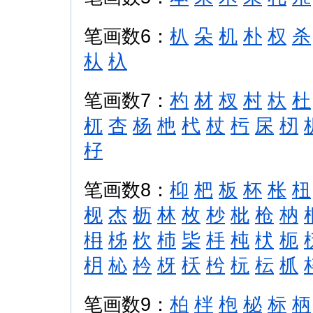
笔画数6：
朳
朵
机
朴
权
杀
朲
杁
笔画数7：
杓
材
杈
村
杕
杜
杌
杏
杨
杝
杙
杖
杇
杘
杒
杍
笔画数8：
枊
杷
板
杯
枨
杻
枧
杰
枥
林
枚
杪
枇
枪
枘
枏
柹
杴
杮
枈
杽
杶
枤
枙
枂
杺
枔
枒
枖
枍
杬
枟
枛
笔画数9：
柏
柈
枹
柲
标
柄