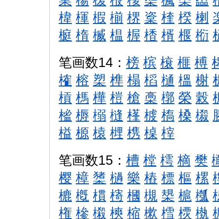
椲
楎
椵
椾
楐
楶
楏
楑
楋
榳
楕
楲
榅
楃
楿
楈
椻
椼
笔画数14：
榜
槟
榱
榧
榑
榷
榕
槊
榫
榻
槄
樋
榲
榭
槓
榪
樺
榿
槍
槀
槨
榮
榖
榓
槈
榒
槰
樥
榩
槗
槡
榝
榏
榞
榬
榸
槜
槕
榟
笔画数15：
槽
樘
樗
樀
樊
樱
樟
橥
檛
樂
樁
標
樞
樏
樚
槪
樌
槣
槶
槻
槼
槴
槬
権
槮
樧
樉
樎
樕
樰
樮
槸