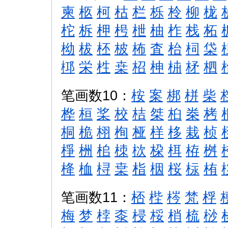
柬
柩
柯
枯
栏
栎
柃
柳
栊
柁
柝
柙
枵
枻
柚
柞
栈
柘
柪
柭
柸
柀
柨
査
枱
柌
柋
桏
栄
栍
桒
柖
柛
枾
柕
柶
笔画数10：
桉
案
梆
栟
柴
桦
桓
桨
校
桔
桀
桕
桊
栲
桐
桅
栩
栒
桠
样
栘
栽
桢
棦
栦
桘
栜
栨
桗
栮
栫
桝
栙
桖
桪
枽
栺
栶
桜
柡
栯
笔画数11：
桮
梐
梣
梵
桴
梅
梦
桲
桼
梫
桵
梢
梳
桫