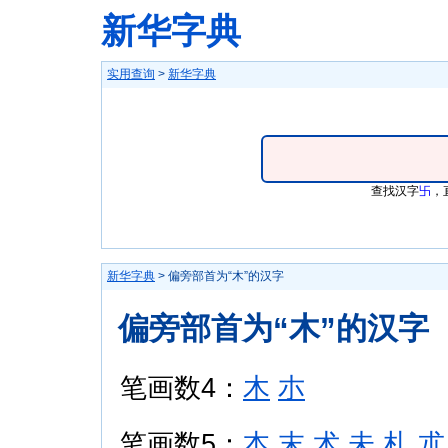
新华字典
实用查询
>
新华字典
查找汉字
卐
，
新华字典
> 偏旁部首为“木”的汉字
偏旁部首为“木”的汉字
笔画数4：
木
朩
笔画数5：
本
末
术
未
札
朮