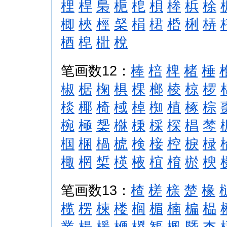
梩
桿
梟
梔
梎
梖
桳
梹
梌
楖
梜
桱
梷
梋
桾
桰
梸
梇
梄
梍
梉
梲
笔画数12：
棒
棓
椑
楮
棰
椒
椐
椈
椇
棵
榔
棱
椋
椤
棪
椰
椅
棫
棹
椥
植
椓
棕
椀
極
椝
椕
棅
棌
棎
椙
棽
椢
棞
楇
椃
検
椄
椌
棙
椂
棷
棢
椞
楧
棭
椬
棛
棜
楰
笔画数13：
楂
槎
榇
楚
椽
榄
楞
楝
楼
榈
楣
楠
楄
榀
業
楊
楥
楩
椶
榘
楓
槩
楍