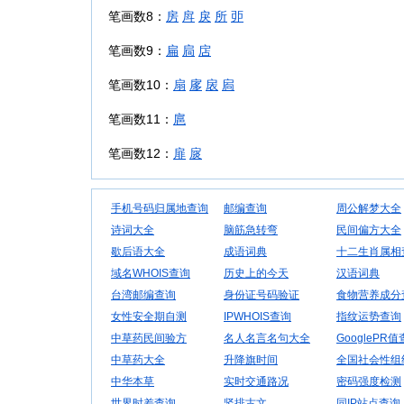
笔画数8：
房
戽
戾
所
戼
笔画数9：
扁
扃
扂
笔画数10：
扇
扅
扆
扄
笔画数11：
扈
笔画数12：
扉
扊
手机号码归属地查询
邮编查询
周公解梦大全
诗词大全
脑筋急转弯
民间偏方大全
歇后语大全
成语词典
十二生肖属相
域名WHOIS查询
历史上的今天
汉语词典
台湾邮编查询
身份证号码验证
食物营养成分
女性安全期自测
IPWHOIS查询
指纹运势查询
中草药民间验方
名人名言名句大全
GooglePR
中草药大全
升降旗时间
全国社会性组
中华本草
实时交通路况
密码强度检测
世界时差查询
竖排古文
同IP站点查询