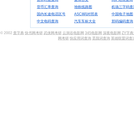
货币汇率查询
地铁线路图
机场三字码查
国内长途电话区号
ASCII码对照表
中国电子地图
中文电码查询
汽车车标大全
郑码编码查询
© 2002
查字典
快书网考研
武侠网考研
云洞谷电影网
345电影网
深夜电影网
ZY字
网考研
快应用词查询
觅我词查询
英雄联盟词查