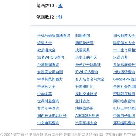
笔画数10：
爹
笔画数12：
爺
手机号码归属地查询
邮编查询
周公解梦大全
诗词大全
脑筋急转弯
民间偏方大全
歇后语大全
成语词典
十二生肖属相
域名WHOIS查询
历史上的今天
汉语词典
台湾邮编查询
身份证号码验证
食物营养成分
女性安全期自测
IPWHOIS查询
指纹运势查询
中草药民间验方
名人名言名句大全
GooglePR
中草药大全
升降旗时间
全国社会性组
中华本草
实时交通路况
密码强度检测
世界时差查询
竖排古文
同IP站点查询
货币汇率查询
地铁线路图
机场三字码查
国内长途电话区号
ASCII码对照表
中国电子地图
中文电码查询
汽车车标大全
郑码编码查询
© 2002
查字典
快书网考研
武侠网考研
云洞谷电影网
345电影网
深夜电影网
ZY字