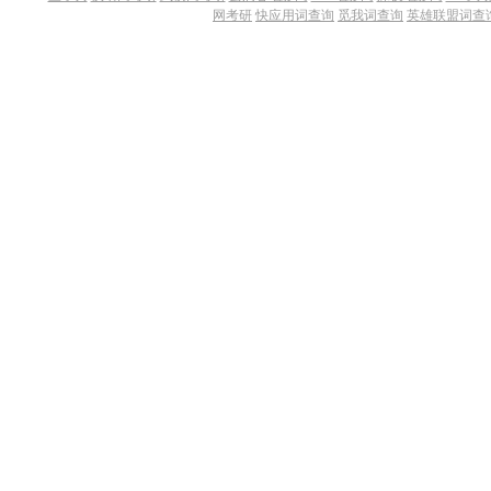
网考研
快应用词查询
觅我词查询
英雄联盟词查