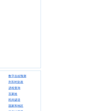
数字吉凶预测
列车时刻表
进程查询
百家姓
民间谚语
国家和地区