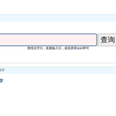
查找汉字
卐
，直接输入
卐
，或其拼音
wan
即可
汉字
字