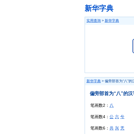
新华字典
实用查询
>
新华字典
新华字典
> 偏旁部首为“八”的
偏旁部首为“八”的汉
笔画数2：
八
笔画数4：
公
六
兮
笔画数6：
共
兴
兲