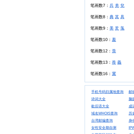
笔画数7：
兵
羌
兌
笔画数8：
典
其
具
笔画数9：
美
羑
羗
笔画数10：
羞
笔画数12：
羡
笔画数13：
羨
義
笔画数16：
冀
手机号码归属地查询
邮
诗词大全
脑
歇后语大全
成
域名WHOIS查询
历
台湾邮编查询
身
女性安全期自测
IP