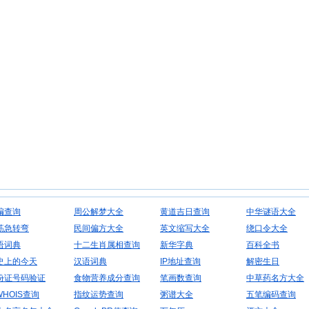
编查询
周公解梦大全
黄道吉日查询
中华谜语大全
筋急转弯
民间偏方大全
英文缩写大全
绕口令大全
语词典
十二生肖属相查询
新华字典
百科全书
史上的今天
汉语词典
IP地址查询
解密生日
份证号码验证
食物营养成分查询
笔画数查询
中草药名方大全
WHOIS查询
指纹运势查询
粥谱大全
五笔编码查询