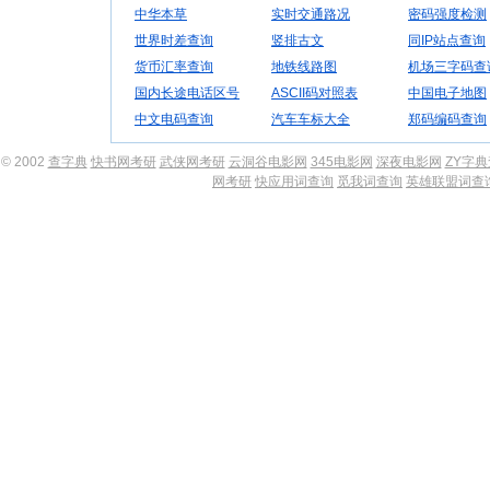
中华本草
实时交通路况
密码强度检测
世界时差查询
竖排古文
同IP站点查询
货币汇率查询
地铁线路图
机场三字码查
国内长途电话区号
ASCII码对照表
中国电子地图
中文电码查询
汽车车标大全
郑码编码查询
© 2002
查字典
快书网考研
武侠网考研
云洞谷电影网
345电影网
深夜电影网
ZY字
网考研
快应用词查询
觅我词查询
英雄联盟词查