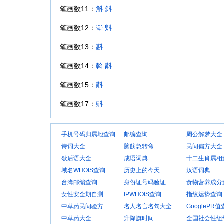
笔画数11：
斛
斜
笔画数12：
斝
斞
笔画数13：
斟
笔画数14：
斡
斠
笔画数15：
斢
笔画数17：
斣
手机号码归属地查询
邮编查询
周公解梦大全
诗词大全
脑筋急转弯
民间偏方大全
歇后语大全
成语词典
十二生肖属相
域名WHOIS查询
历史上的今天
汉语词典
台湾邮编查询
身份证号码验证
食物营养成分
女性安全期自测
IPWHOIS查询
指纹运势查询
中草药民间验方
名人名言名句大全
GooglePR
中草药大全
升降旗时间
全国社会性组