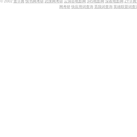
© 2002
查字典
快书网考研
武侠网考研
云洞谷电影网
345电影网
深夜电影网
ZY字
网考研
快应用词查询
觅我词查询
英雄联盟词查