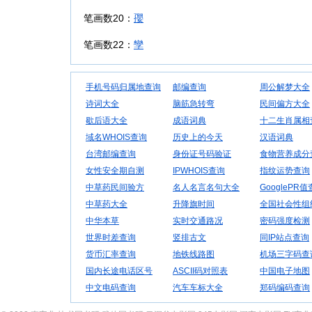
笔画数20：
孾
笔画数22：
孿
手机号码归属地查询
邮编查询
周公解梦大全
诗词大全
脑筋急转弯
民间偏方大全
歇后语大全
成语词典
十二生肖属相
域名WHOIS查询
历史上的今天
汉语词典
台湾邮编查询
身份证号码验证
食物营养成分
女性安全期自测
IPWHOIS查询
指纹运势查询
中草药民间验方
名人名言名句大全
GooglePR
中草药大全
升降旗时间
全国社会性组
中华本草
实时交通路况
密码强度检测
世界时差查询
竖排古文
同IP站点查询
货币汇率查询
地铁线路图
机场三字码查
国内长途电话区号
ASCII码对照表
中国电子地图
中文电码查询
汽车车标大全
郑码编码查询