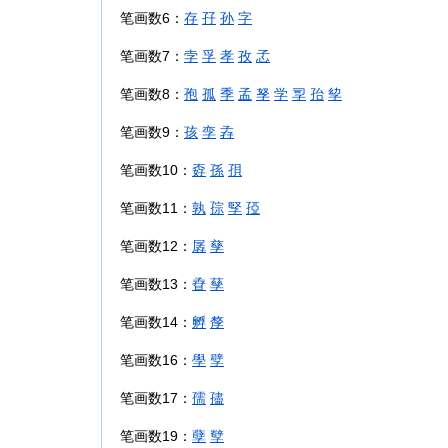
笔画数6：
存
孖
孙
字
笔画数7：
孛
孚
孝
孜
孞
笔画数8：
孢
孤
季
孟
孥
学
孠
孡
孧
笔画数9：
孩
孪
孨
笔画数10：
孬
孫
孭
笔画数11：
孰
孮
孯
孲
笔画数12：
孱
孳
笔画数13：
孴
孶
笔画数14：
孵
孷
笔画数16：
學
孹
笔画数17：
孺
孻
笔画数19：
孽
孼