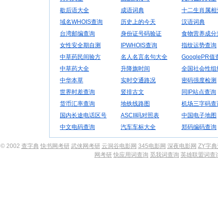
歇后语大全
成语词典
十二生肖属相
域名WHOIS查询
历史上的今天
汉语词典
台湾邮编查询
身份证号码验证
食物营养成分
女性安全期自测
IPWHOIS查询
指纹运势查询
中草药民间验方
名人名言名句大全
GooglePR
中草药大全
升降旗时间
全国社会性组
中华本草
实时交通路况
密码强度检测
世界时差查询
竖排古文
同IP站点查询
货币汇率查询
地铁线路图
机场三字码查
国内长途电话区号
ASCII码对照表
中国电子地图
中文电码查询
汽车车标大全
郑码编码查询
© 2002
查字典
快书网考研
武侠网考研
云洞谷电影网
345电影网
深夜电影网
ZY字
网考研
快应用词查询
觅我词查询
英雄联盟词查