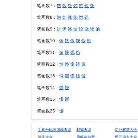
笔画数7：
饬
饭
饪
饨
饩
饮
饫
笔画数8：
饱
饳
饯
饰
饲
饴
笔画数9：
饼
饵
饹
饸
饺
饶
饻
饷
笔画数10：
饽
饾
饿
馂
馁
馀
笔画数11：
馆
馃
馄
馅
笔画数12：
馇
馋
馉
馈
馊
笔画数13：
馎
馏
馍
馐
馌
笔画数14：
馑
馒
笔画数15：
馓
馔
笔画数25：
馕
手机号码归属地查询
邮编查询
周公解梦大全
诗词大全
脑筋急转弯
民间偏方大全