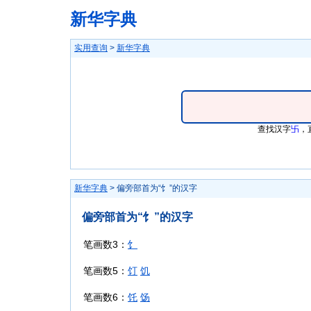
新华字典
实用查询
>
新华字典
查找汉字
卐
，
新华字典
> 偏旁部首为“饣”的汉字
偏旁部首为“饣”的汉字
笔画数3：
饣
笔画数5：
饤
饥
笔画数6：
饦
饧