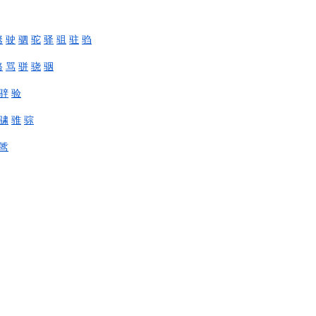
驽
驶
驷
驼
驿
驵
驻
驺
骆
骂
骈
骁
骃
骍
验
骕
骓
骔
骘