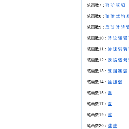
笔画数7：
驳
驴
驱
驲
笔画数8：
骀
驸
驾
驹
笔画数9：
骉
骇
骅
骄
笔画数10：
骋
骏
骊
骎
笔画数11：
骖
骒
骐
骑
笔画数12：
骙
骗
骚
骛
笔画数13：
骜
骝
骞
骟
笔画数14：
骠
骢
骡
笔画数15：
骣
笔画数17：
骤
笔画数19：
骥
笔画数20：
骦
骧