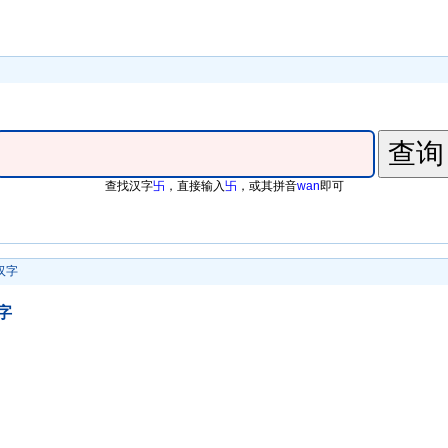
查找汉字
卐
，直接输入
卐
，或其拼音
wan
即可
汉字
字