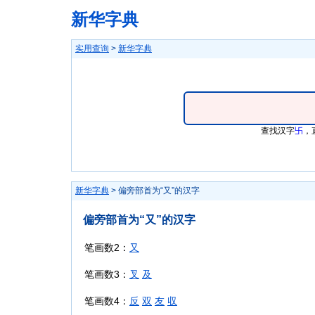
新华字典
实用查询
>
新华字典
查找汉字
卐
，
新华字典
> 偏旁部首为“又”的汉字
偏旁部首为“又”的汉字
笔画数2：
又
笔画数3：
叉
及
笔画数4：
反
双
友
収