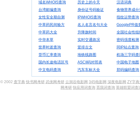
域名WHOIS查询
历史上的今天
汉语词典
台湾邮编查询
身份证号码验证
食物营养成分
女性安全期自测
IPWHOIS查询
指纹运势查询
中草药民间验方
名人名言名句大全
GooglePR
中草药大全
升降旗时间
全国社会性组
中华本草
实时交通路况
密码强度检测
世界时差查询
竖排古文
同IP站点查询
货币汇率查询
地铁线路图
机场三字码查
国内长途电话区号
ASCII码对照表
中国电子地图
中文电码查询
汽车车标大全
郑码编码查询
© 2002
查字典
快书网考研
武侠网考研
云洞谷电影网
345电影网
深夜电影网
ZY字
网考研
快应用词查询
觅我词查询
英雄联盟词查