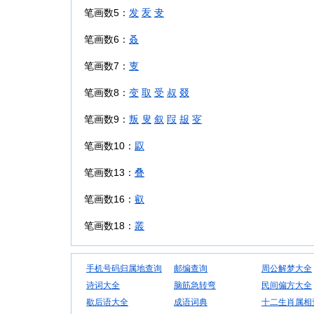
笔画数5：
发
叐
叏
笔画数6：
叒
笔画数7：
叓
笔画数8：
变
取
受
叔
叕
笔画数9：
叛
叟
叙
叚
叝
叜
笔画数10：
叞
笔画数13：
叠
笔画数16：
叡
笔画数18：
叢
手机号码归属地查询
邮编查询
周公解梦大全
诗词大全
脑筋急转弯
民间偏方大全
歇后语大全
成语词典
十二生肖属相