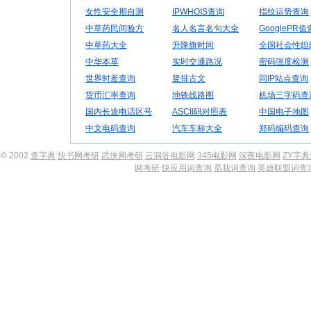
女性安全期自测
IPWHOIS查询
指纹运势查询
中草药民间验方
名人名言名句大全
GooglePR
中草药大全
升降旗时间
全国社会性组
中华本草
实时交通路况
密码强度检测
世界时差查询
竖排古文
同IP站点查询
货币汇率查询
地铁线路图
机场三字码查
国内长途电话区号
ASCII码对照表
中国电子地图
中文电码查询
汽车车标大全
郑码编码查询
© 2002
查字典
快书网考研
武侠网考研
云洞谷电影网
345电影网
深夜电影网
ZY字
网考研
快应用词查询
觅我词查询
英雄联盟词查