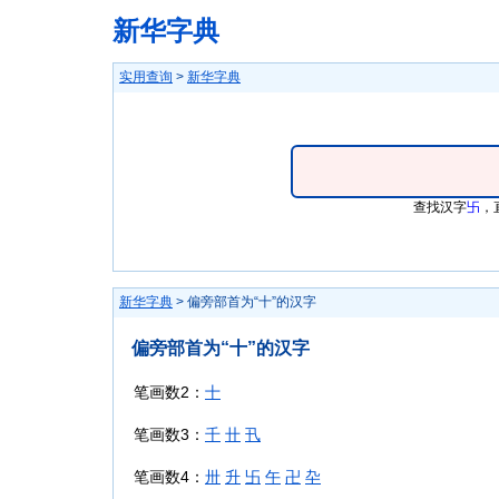
新华字典
实用查询
>
新华字典
查找汉字
卐
，
新华字典
> 偏旁部首为“十”的汉字
偏旁部首为“十”的汉字
笔画数2：
十
笔画数3：
千
卄
卂
笔画数4：
卅
升
卐
午
卍
卆