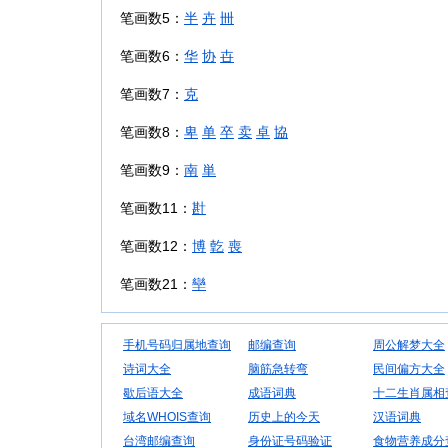
笔画数5：
半
卉
卌
笔画数6：
华
协
卋
笔画数7：
克
笔画数8：
卑
单
卒
卖
卓
協
笔画数9：
南
単
笔画数11：
卙
笔画数12：
博
亁
喪
笔画数21：
卛
手机号码归属地查询
邮编查询
周公解梦大全
诗词大全
脑筋急转弯
民间偏方大全
歇后语大全
成语词典
十二生肖属相
域名WHOIS查询
历史上的今天
汉语词典
台湾邮编查询
身份证号码验证
食物营养成分