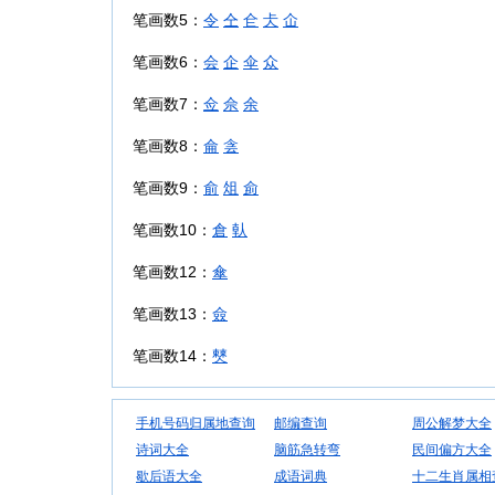
笔画数5：
令
仝
仺
仧
仚
笔画数6：
会
企
伞
众
笔画数7：
佥
佘
余
笔画数8：
侖
侌
笔画数9：
俞
俎
侴
笔画数10：
倉
倝
笔画数12：
傘
笔画数13：
僉
笔画数14：
僰
手机号码归属地查询
邮编查询
周公解梦大全
诗词大全
脑筋急转弯
民间偏方大全
歇后语大全
成语词典
十二生肖属相