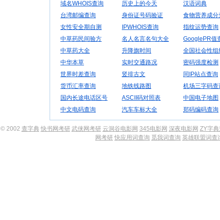
域名WHOIS查询
历史上的今天
汉语词典
台湾邮编查询
身份证号码验证
食物营养成分
女性安全期自测
IPWHOIS查询
指纹运势查询
中草药民间验方
名人名言名句大全
GooglePR
中草药大全
升降旗时间
全国社会性组
中华本草
实时交通路况
密码强度检测
世界时差查询
竖排古文
同IP站点查询
货币汇率查询
地铁线路图
机场三字码查
国内长途电话区号
ASCII码对照表
中国电子地图
中文电码查询
汽车车标大全
郑码编码查询
© 2002
查字典
快书网考研
武侠网考研
云洞谷电影网
345电影网
深夜电影网
ZY字
网考研
快应用词查询
觅我词查询
英雄联盟词查