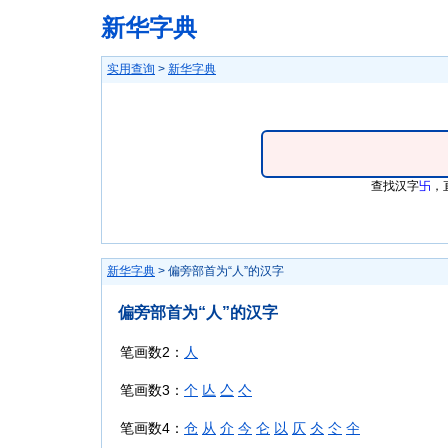
新华字典
实用查询
>
新华字典
查找汉字
卐
，
新华字典
> 偏旁部首为“人”的汉字
偏旁部首为“人”的汉字
笔画数2：
人
笔画数3：
个
亾
亼
亽
笔画数4：
仓
从
介
今
仑
以
仄
仌
仒
仐