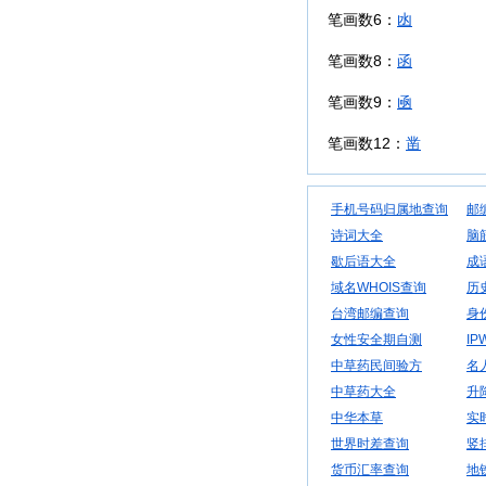
笔画数6：
凼
笔画数8：
函
笔画数9：
凾
笔画数12：
凿
手机号码归属地查询
邮
诗词大全
脑
歇后语大全
成
域名WHOIS查询
历
台湾邮编查询
身
女性安全期自测
IP
中草药民间验方
名
中草药大全
升
中华本草
实
世界时差查询
竖
货币汇率查询
地