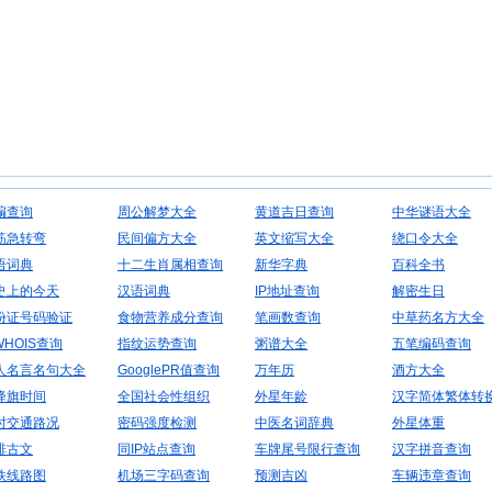
编查询
周公解梦大全
黄道吉日查询
中华谜语大全
筋急转弯
民间偏方大全
英文缩写大全
绕口令大全
语词典
十二生肖属相查询
新华字典
百科全书
史上的今天
汉语词典
IP地址查询
解密生日
份证号码验证
食物营养成分查询
笔画数查询
中草药名方大全
WHOIS查询
指纹运势查询
粥谱大全
五笔编码查询
人名言名句大全
GooglePR值查询
万年历
酒方大全
降旗时间
全国社会性组织
外星年龄
汉字简体繁体转
时交通路况
密码强度检测
中医名词辞典
外星体重
排古文
同IP站点查询
车牌尾号限行查询
汉字拼音查询
铁线路图
机场三字码查询
预测吉凶
车辆违章查询