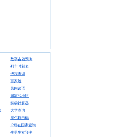
数字吉凶预测
列车时刻表
进程查询
百家姓
民间谚语
国家和地区
科学计算器
换
大学查询
摩尔斯电码
IP所在国家查询
生男生女预测