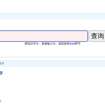
查找汉字
卐
，直接输入
卐
，或其拼音
wan
即可
汉字
字
凸