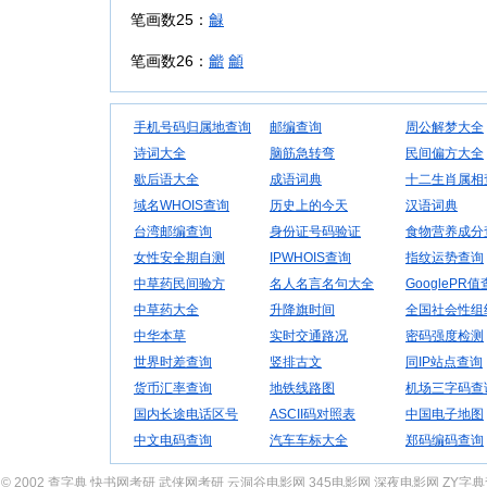
笔画数25：
龣
笔画数26：
龤
龥
手机号码归属地查询
邮编查询
周公解梦大全
诗词大全
脑筋急转弯
民间偏方大全
歇后语大全
成语词典
十二生肖属相
域名WHOIS查询
历史上的今天
汉语词典
台湾邮编查询
身份证号码验证
食物营养成分
女性安全期自测
IPWHOIS查询
指纹运势查询
中草药民间验方
名人名言名句大全
GooglePR
中草药大全
升降旗时间
全国社会性组
中华本草
实时交通路况
密码强度检测
世界时差查询
竖排古文
同IP站点查询
货币汇率查询
地铁线路图
机场三字码查
国内长途电话区号
ASCII码对照表
中国电子地图
中文电码查询
汽车车标大全
郑码编码查询
© 2002
查字典
快书网考研
武侠网考研
云洞谷电影网
345电影网
深夜电影网
ZY字