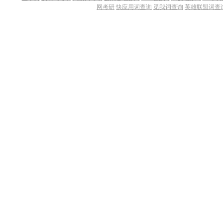
网考研
快应用词查询
觅我词查询
英雄联盟词查