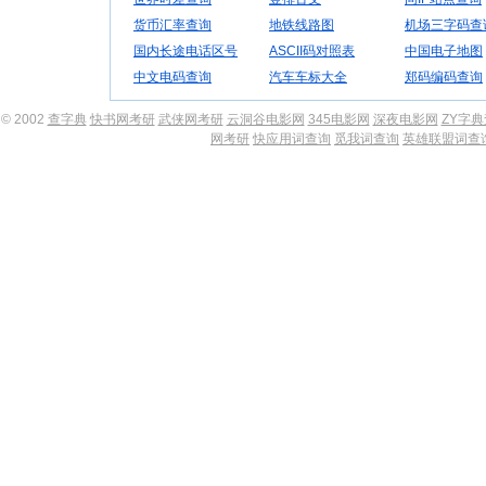
货币汇率查询
地铁线路图
机场三字码查
国内长途电话区号
ASCII码对照表
中国电子地图
中文电码查询
汽车车标大全
郑码编码查询
© 2002
查字典
快书网考研
武侠网考研
云洞谷电影网
345电影网
深夜电影网
ZY字
网考研
快应用词查询
觅我词查询
英雄联盟词查