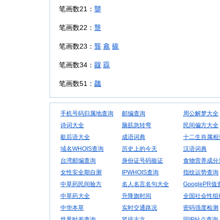
笔画数21：
龑
笔画数22：
龒
笔画数23：
龔
龕
龓
笔画数34：
龖
龗
笔画数51：
龘
手机号码归属地查询
邮编查询
周公解梦大全
诗词大全
脑筋急转弯
民间偏方大全
歇后语大全
成语词典
十二生肖属相
域名WHOIS查询
历史上的今天
汉语词典
台湾邮编查询
身份证号码验证
食物营养成分
女性安全期自测
IPWHOIS查询
指纹运势查询
中草药民间验方
名人名言名句大全
GooglePR
中草药大全
升降旗时间
全国社会性组
中华本草
实时交通路况
密码强度检测
世界时差查询
竖排古文
同IP站点查询