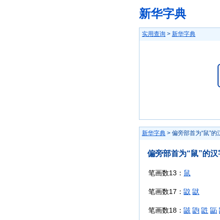
新华字典
实用查询
>
新华字典
新华字典
> 偏旁部首为“鼠”的
偏旁部首为“鼠”的汉
笔画数13：
鼠
笔画数17：
鼤
鼣
笔画数18：
鼥
鼩
鼪
鼫