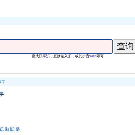
查找汉字
卐
，直接输入
卐
，或其拼音
wan
即可
汉字
字
鼧
鼬
鼦
鼨