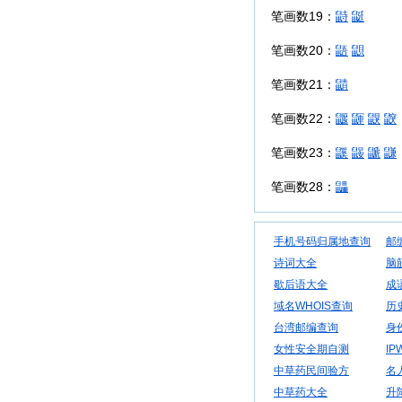
笔画数19：
鼭
鼮
笔画数20：
鼯
鼰
笔画数21：
鼱
笔画数22：
鼴
鼲
鼳
鼵
笔画数23：
鼷
鼹
鼶
鼸
笔画数28：
鼺
手机号码归属地查询
邮
诗词大全
脑
歇后语大全
成
域名WHOIS查询
历
台湾邮编查询
身
女性安全期自测
IP
中草药民间验方
名
中草药大全
升