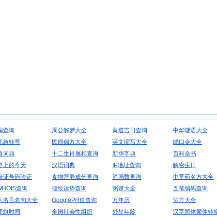
编查询
周公解梦大全
黄道吉日查询
中华谜语大全
筋急转弯
民间偏方大全
英文缩写大全
绕口令大全
语词典
十二生肖属相查询
新华字典
百科全书
史上的今天
汉语词典
IP地址查询
解密生日
份证号码验证
食物营养成分查询
笔画数查询
中草药名方大全
WHOIS查询
指纹运势查询
粥谱大全
五笔编码查询
人名言名句大全
GooglePR值查询
万年历
酒方大全
降旗时间
全国社会性组织
外星年龄
汉字简体繁体转