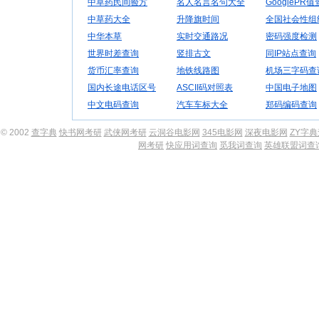
中草药民间验方
名人名言名句大全
GooglePR
中草药大全
升降旗时间
全国社会性组
中华本草
实时交通路况
密码强度检测
世界时差查询
竖排古文
同IP站点查询
货币汇率查询
地铁线路图
机场三字码查
国内长途电话区号
ASCII码对照表
中国电子地图
中文电码查询
汽车车标大全
郑码编码查询
© 2002
查字典
快书网考研
武侠网考研
云洞谷电影网
345电影网
深夜电影网
ZY字
网考研
快应用词查询
觅我词查询
英雄联盟词查