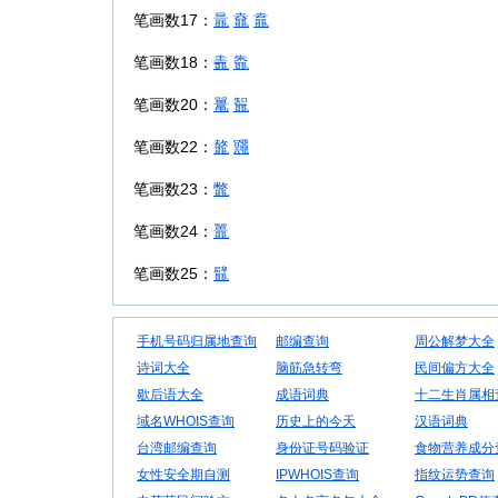
笔画数17：
鼂
鼀
鼁
笔画数18：
鼃
鼄
笔画数20：
鼍
鼅
笔画数22：
鼇
鼆
笔画数23：
鼈
笔画数24：
鼉
笔画数25：
鼊
手机号码归属地查询
邮编查询
周公解梦大全
诗词大全
脑筋急转弯
民间偏方大全
歇后语大全
成语词典
十二生肖属相
域名WHOIS查询
历史上的今天
汉语词典
台湾邮编查询
身份证号码验证
食物营养成分
女性安全期自测
IPWHOIS查询
指纹运势查询