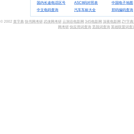
国内长途电话区号
ASCII码对照表
中国电子地图
中文电码查询
汽车车标大全
郑码编码查询
© 2002
查字典
快书网考研
武侠网考研
云洞谷电影网
345电影网
深夜电影网
ZY字
网考研
快应用词查询
觅我词查询
英雄联盟词查