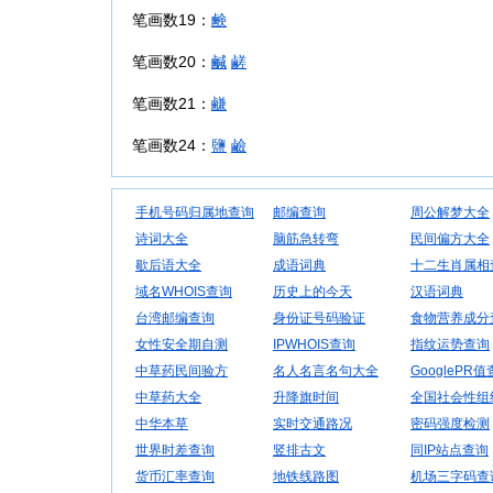
笔画数19：
鹸
笔画数20：
鹹
鹺
笔画数21：
鹻
笔画数24：
鹽
鹼
手机号码归属地查询
邮编查询
周公解梦大全
诗词大全
脑筋急转弯
民间偏方大全
歇后语大全
成语词典
十二生肖属相
域名WHOIS查询
历史上的今天
汉语词典
台湾邮编查询
身份证号码验证
食物营养成分
女性安全期自测
IPWHOIS查询
指纹运势查询
中草药民间验方
名人名言名句大全
GooglePR
中草药大全
升降旗时间
全国社会性组
中华本草
实时交通路况
密码强度检测
世界时差查询
竖排古文
同IP站点查询
货币汇率查询
地铁线路图
机场三字码查