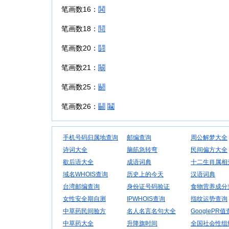
笔画数16：
鬨
笔画数18：
鬩
笔画数20：
鬪
笔画数21：
鬫
笔画数25：
鬬
笔画数26：
鬭
鬮
手机号码归属地查询
邮编查询
周公解梦大全
诗词大全
脑筋急转弯
民间偏方大全
歇后语大全
成语词典
十二生肖属相
域名WHOIS查询
历史上的今天
汉语词典
台湾邮编查询
身份证号码验证
食物营养成分
女性安全期自测
IPWHOIS查询
指纹运势查询
中草药民间验方
名人名言名句大全
GooglePR
中草药大全
升降旗时间
全国社会性组