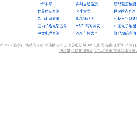
中华本草
实时交通路况
密码强度检测
世界时差查询
竖排古文
同IP站点查询
货币汇率查询
地铁线路图
机场三字码查
国内长途电话区号
ASCII码对照表
中国电子地图
中文电码查询
汽车车标大全
郑码编码查询
© 2002
查字典
快书网考研
武侠网考研
云洞谷电影网
345电影网
深夜电影网
ZY字
网考研
快应用词查询
觅我词查询
英雄联盟词查