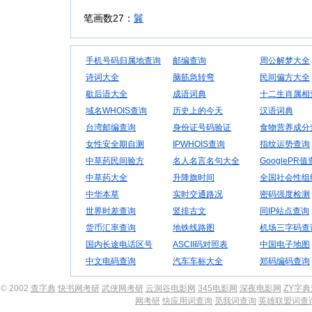
笔画数27：
鬤
手机号码归属地查询
邮编查询
周公解梦大全
诗词大全
脑筋急转弯
民间偏方大全
歇后语大全
成语词典
十二生肖属相
域名WHOIS查询
历史上的今天
汉语词典
台湾邮编查询
身份证号码验证
食物营养成分
女性安全期自测
IPWHOIS查询
指纹运势查询
中草药民间验方
名人名言名句大全
GooglePR
中草药大全
升降旗时间
全国社会性组
中华本草
实时交通路况
密码强度检测
世界时差查询
竖排古文
同IP站点查询
货币汇率查询
地铁线路图
机场三字码查
国内长途电话区号
ASCII码对照表
中国电子地图
中文电码查询
汽车车标大全
郑码编码查询
© 2002
查字典
快书网考研
武侠网考研
云洞谷电影网
345电影网
深夜电影网
ZY字
网考研
快应用词查询
觅我词查询
英雄联盟词查