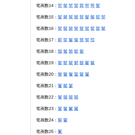
笔画数14：
髧
髦
髨
髤
髥
髣
髩
髪
笔画数15：
髲
髳
髯
髫
髰
髮
髴
髱
髬
笔画数16：
髻
髹
髭
髵
髶
髸
髺
髷
鬇
笔画数17：
鬁
髽
髼
鬀
鬂
髾
髿
笔画数18：
鬅
鬈
鬃
鬆
鬄
笔画数19：
鬌
鬋
鬏
鬎
鬍
鬉
鬊
笔画数20：
鬓
鬑
鬐
鬒
鬕
鬔
笔画数21：
鬘
鬗
鬖
笔画数22：
鬙
鬚
鬜
鬝
笔画数23：
鬟
鬠
鬛
鬞
笔画数24：
鬡
鬢
笔画数25：
鬣