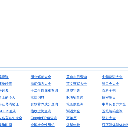
编查询
周公解梦大全
黄道吉日查询
中华谜语大全
筋急转弯
民间偏方大全
英文缩写大全
绕口令大全
语词典
十二生肖属相查询
新华字典
百科全书
史上的今天
汉语词典
IP地址查询
解密生日
份证号码验证
食物营养成分查询
笔画数查询
中草药名方大全
WHOIS查询
指纹运势查询
粥谱大全
五笔编码查询
人名言名句大全
GooglePR值查询
万年历
酒方大全
降旗时间
全国社会性组织
外星年龄
汉字简体繁体转