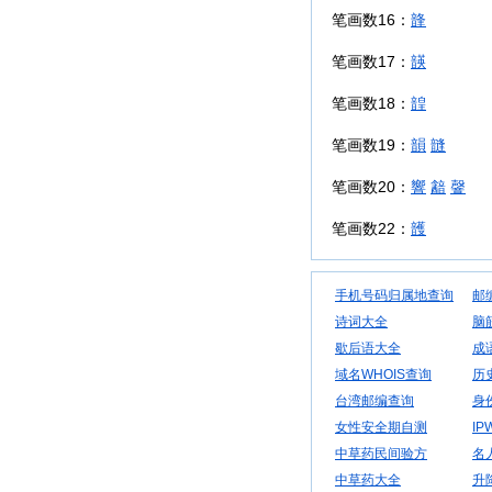
笔画数16：
韸
笔画数17：
韺
笔画数18：
韹
笔画数19：
韻
韼
笔画数20：
響
韽
韾
笔画数22：
頀
手机号码归属地查询
邮
诗词大全
脑
歇后语大全
成
域名WHOIS查询
历
台湾邮编查询
身
女性安全期自测
IP
中草药民间验方
名
中草药大全
升