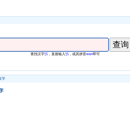
查找汉字
卐
，直接输入
卐
，或其拼音
wan
即可
汉字
字