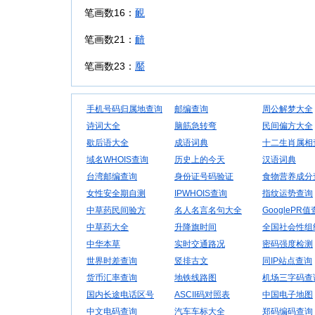
笔画数16：
靦
笔画数21：
靧
笔画数23：
靨
手机号码归属地查询
邮编查询
周公解梦大全
诗词大全
脑筋急转弯
民间偏方大全
歇后语大全
成语词典
十二生肖属相
域名WHOIS查询
历史上的今天
汉语词典
台湾邮编查询
身份证号码验证
食物营养成分
女性安全期自测
IPWHOIS查询
指纹运势查询
中草药民间验方
名人名言名句大全
GooglePR
中草药大全
升降旗时间
全国社会性组
中华本草
实时交通路况
密码强度检测
世界时差查询
竖排古文
同IP站点查询
货币汇率查询
地铁线路图
机场三字码查
国内长途电话区号
ASCII码对照表
中国电子地图
中文电码查询
汽车车标大全
郑码编码查询