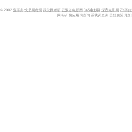
© 2002
查字典
快书网考研
武侠网考研
云洞谷电影网
345电影网
深夜电影网
ZY字
网考研
快应用词查询
觅我词查询
英雄联盟词查