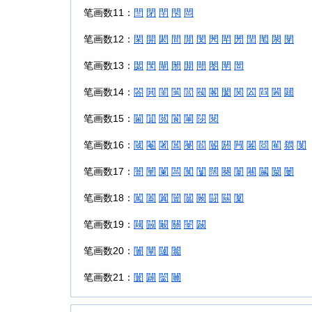
笔画数11：
閆
閉
閈
閇
閊
笔画数12：
閑
開
閎
間
閒
閔
閌
閗
閍
閏
閐
閖
閕
笔画数13：
閟
閠
閘
閙
閞
閜
閝
閛
閚
笔画数14：
閤
閧
閨
閩
閭
閥
閣
閡
関
閦
閰
閪
閮
笔画数15：
閫
閴
閲
閬
閳
閯
閱
笔画数16：
閾
閹
闍
閶
閿
閻
閽
閼
闁
闂
閸
閵
閷
閺
笔画数17：
闇
闉
闌
闆
闃
闅
闊
闋
闈
闀
闏
闎
闄
笔画数18：
闖
闔
闐
闓
闒
闕
闘
闗
闑
笔画数19：
闚
闝
闞
關
闛
闙
笔画数20：
闠
闡
闥
闟
笔画数21：
闤
闢
闣
闦