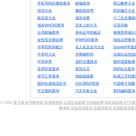
手机号码归属地查询
邮编查询
周公解梦大全
诗词大全
脑筋急转弯
民间偏方大全
歇后语大全
成语词典
十二生肖属相
域名WHOIS查询
历史上的今天
汉语词典
台湾邮编查询
身份证号码验证
食物营养成分
女性安全期自测
IPWHOIS查询
指纹运势查询
中草药民间验方
名人名言名句大全
GooglePR
中草药大全
升降旗时间
全国社会性组
中华本草
实时交通路况
密码强度检测
世界时差查询
竖排古文
同IP站点查询
货币汇率查询
地铁线路图
机场三字码查
国内长途电话区号
ASCII码对照表
中国电子地图
中文电码查询
汽车车标大全
郑码编码查询
© 2002
查字典
快书网考研
武侠网考研
云洞谷电影网
345电影网
深夜电影网
ZY字
网考研
快应用词查询
觅我词查询
英雄联盟词查