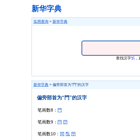
新华字典
实用查询
>
新华字典
查找汉字
卐
，
新华字典
> 偏旁部首为“門”的汉字
偏旁部首为“門”的汉字
笔画数8：
門
笔画数9：
閂
閁
笔画数10：
閃
閄
閅