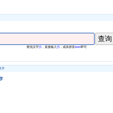
查找汉字
卐
，直接输入
卐
，或其拼音
wan
即可
汉字
字