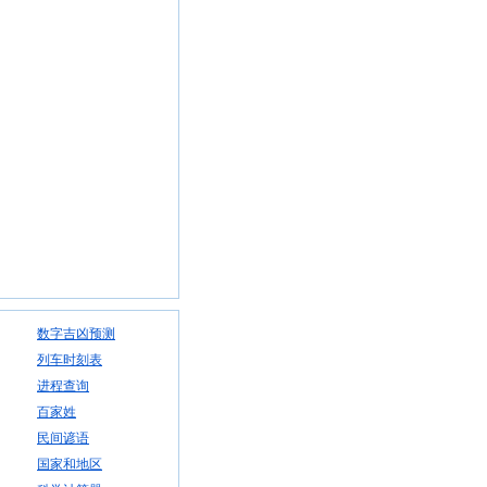
数字吉凶预测
列车时刻表
进程查询
百家姓
民间谚语
国家和地区