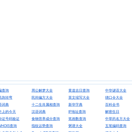
编查询
周公解梦大全
黄道吉日查询
中华谜语大全
筋急转弯
民间偏方大全
英文缩写大全
绕口令大全
语词典
十二生肖属相查询
新华字典
百科全书
史上的今天
汉语词典
IP地址查询
解密生日
份证号码验证
食物营养成分查询
笔画数查询
中草药名方大全
WHOIS查询
指纹运势查询
粥谱大全
五笔编码查询