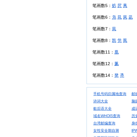
笔画数5：
処
凥
凧
笔画数6：
凫
凨
凩
凪
笔画数7：
凬
笔画数8：
凯
凭
凮
笔画数11：
凰
笔画数12：
凲
笔画数14：
凳
凴
手机号码归属地查询
邮
诗词大全
脑
歇后语大全
成
域名WHOIS查询
历
台湾邮编查询
身
女性安全期自测
IP