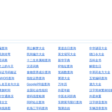
编查询
周公解梦大全
黄道吉日查询
中华谜语大全
筋急转弯
民间偏方大全
英文缩写大全
绕口令大全
语词典
十二生肖属相查询
新华字典
百科全书
史上的今天
汉语词典
IP地址查询
解密生日
份证号码验证
食物营养成分查询
笔画数查询
中草药名方大全
WHOIS查询
指纹运势查询
粥谱大全
五笔编码查询
人名言名句大全
GooglePR值查询
万年历
酒方大全
降旗时间
全国社会性组织
外星年龄
汉字简体繁体转
时交通路况
密码强度检测
中医名词辞典
外星体重
排古文
同IP站点查询
车牌尾号限行查询
汉字拼音查询
铁线路图
机场三字码查询
预测吉凶
车辆违章查询