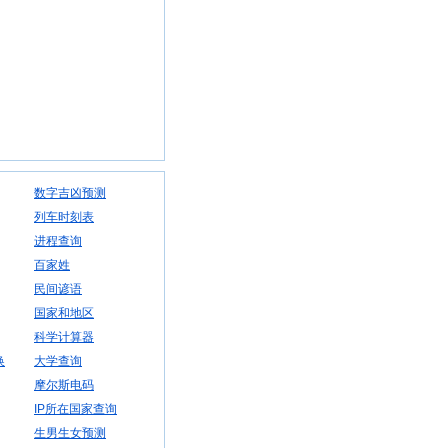
数字吉凶预测
列车时刻表
进程查询
百家姓
民间谚语
国家和地区
科学计算器
换
大学查询
摩尔斯电码
IP所在国家查询
生男生女预测