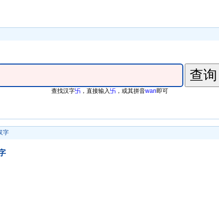
查找汉字
卐
，直接输入
卐
，或其拼音
wan
即可
汉字
字