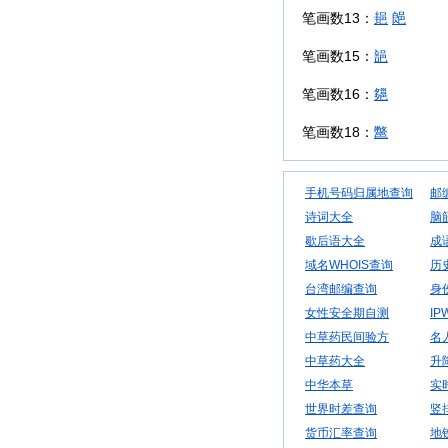
笔画数13：
郌
郒
笔画数15：
郶
笔画数16：
郺
笔画数18：
鄨
手机号码归属地查询
邮
诗词大全
脑
歇后语大全
成
域名WHOIS查询
历
台湾邮编查询
身
女性安全期自测
IP
中草药民间验方
名
中草药大全
升
中华本草
实
世界时差查询
竖
货币汇率查询
地