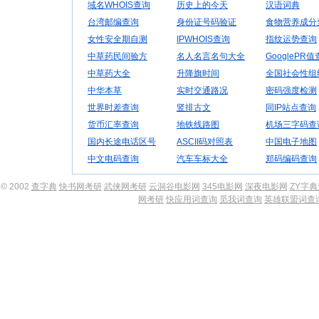
域名WHOIS查询
历史上的今天
汉语词典
台湾邮编查询
身份证号码验证
食物营养成分
女性安全期自测
IPWHOIS查询
指纹运势查询
中草药民间验方
名人名言名句大全
GooglePR
中草药大全
升降旗时间
全国社会性组
中华本草
实时交通路况
密码强度检测
世界时差查询
竖排古文
同IP站点查询
货币汇率查询
地铁线路图
机场三字码查
国内长途电话区号
ASCII码对照表
中国电子地图
中文电码查询
汽车车标大全
郑码编码查询
© 2002
查字典
快书网考研
武侠网考研
云洞谷电影网
345电影网
深夜电影网
ZY字
网考研
快应用词查询
觅我词查询
英雄联盟词查