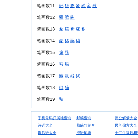
笔画数11：
豝
豜
豚
象
豘
豙
豛
笔画数12：
豠
豟
豞
笔画数13：
豢
豥
豣
豦
豤
笔画数14：
豪
豨
豩
豧
笔画数15：
豫
豬
笔画数16：
豭
豱
笔画数17：
豳
豰
豲
豯
笔画数18：
豵
豴
笔画数19：
豷
手机号码归属地查询
邮编查询
周公解梦大全
诗词大全
脑筋急转弯
民间偏方大全
歇后语大全
成语词典
十二生肖属相