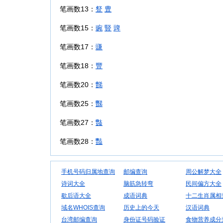
笔画数13：
豋
豊
笔画数15：
豌
豎
豍
笔画数17：
豏
笔画数18：
豐
笔画数20：
豑
笔画数25：
豒
笔画数27：
豓
笔画数28：
豔
手机号码归属地查询
邮编查询
周公解梦大全
诗词大全
脑筋急转弯
民间偏方大全
歇后语大全
成语词典
十二生肖属相
域名WHOIS查询
历史上的今天
汉语词典
台湾邮编查询
身份证号码验证
食物营养成分