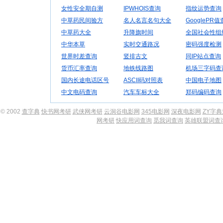
女性安全期自测
IPWHOIS查询
指纹运势查询
中草药民间验方
名人名言名句大全
GooglePR
中草药大全
升降旗时间
全国社会性组
中华本草
实时交通路况
密码强度检测
世界时差查询
竖排古文
同IP站点查询
货币汇率查询
地铁线路图
机场三字码查
国内长途电话区号
ASCII码对照表
中国电子地图
中文电码查询
汽车车标大全
郑码编码查询
© 2002
查字典
快书网考研
武侠网考研
云洞谷电影网
345电影网
深夜电影网
ZY字
网考研
快应用词查询
觅我词查询
英雄联盟词查