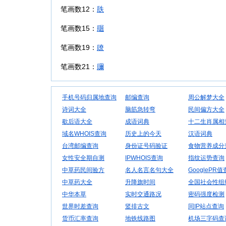
笔画数12：
镻
笔画数15：
镼
笔画数19：
镽
笔画数21：
镾
手机号码归属地查询
邮编查询
周公解梦大全
诗词大全
脑筋急转弯
民间偏方大全
歇后语大全
成语词典
十二生肖属相
域名WHOIS查询
历史上的今天
汉语词典
台湾邮编查询
身份证号码验证
食物营养成分
女性安全期自测
IPWHOIS查询
指纹运势查询
中草药民间验方
名人名言名句大全
GooglePR
中草药大全
升降旗时间
全国社会性组
中华本草
实时交通路况
密码强度检测
世界时差查询
竖排古文
同IP站点查询
货币汇率查询
地铁线路图
机场三字码查