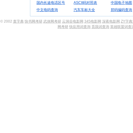
国内长途电话区号
ASCII码对照表
中国电子地图
中文电码查询
汽车车标大全
郑码编码查询
© 2002
查字典
快书网考研
武侠网考研
云洞谷电影网
345电影网
深夜电影网
ZY字
网考研
快应用词查询
觅我词查询
英雄联盟词查