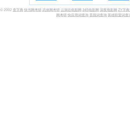
© 2002
查字典
快书网考研
武侠网考研
云洞谷电影网
345电影网
深夜电影网
ZY字
网考研
快应用词查询
觅我词查询
英雄联盟词查