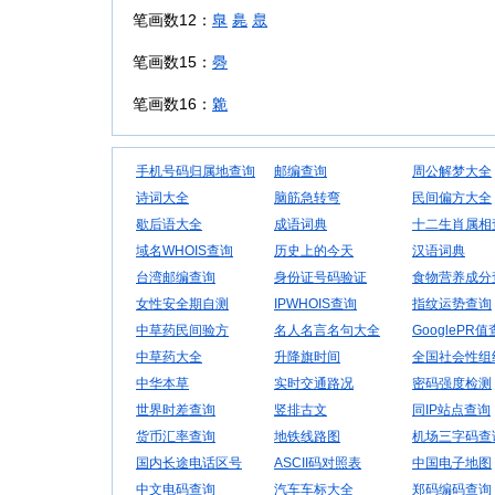
笔画数12：
臯
臰
臮
笔画数15：
臱
笔画数16：
臲
手机号码归属地查询
邮编查询
周公解梦大全
诗词大全
脑筋急转弯
民间偏方大全
歇后语大全
成语词典
十二生肖属相
域名WHOIS查询
历史上的今天
汉语词典
台湾邮编查询
身份证号码验证
食物营养成分
女性安全期自测
IPWHOIS查询
指纹运势查询
中草药民间验方
名人名言名句大全
GooglePR
中草药大全
升降旗时间
全国社会性组
中华本草
实时交通路况
密码强度检测
世界时差查询
竖排古文
同IP站点查询
货币汇率查询
地铁线路图
机场三字码查
国内长途电话区号
ASCII码对照表
中国电子地图
中文电码查询
汽车车标大全
郑码编码查询