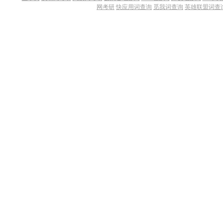
网考研
快应用词查询
觅我词查询
英雄联盟词查