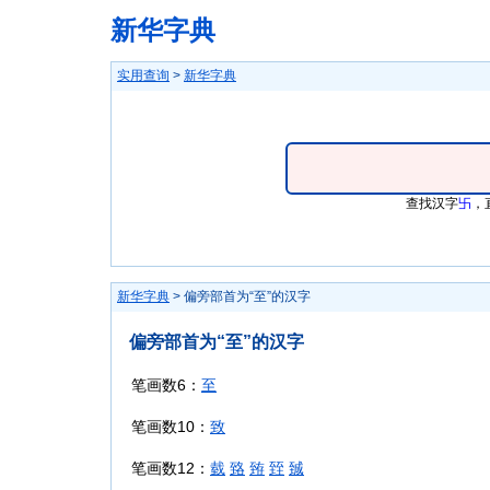
新华字典
实用查询
>
新华字典
查找汉字
卐
，
新华字典
> 偏旁部首为“至”的汉字
偏旁部首为“至”的汉字
笔画数6：
至
笔画数10：
致
笔画数12：
臷
臵
臶
臸
臹