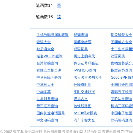
笔画数14：
臺
笔画数16：
臻
手机号码归属地查询
邮编查询
周公解梦大全
诗词大全
脑筋急转弯
民间偏方大全
歇后语大全
成语词典
十二生肖属相
域名WHOIS查询
历史上的今天
汉语词典
台湾邮编查询
身份证号码验证
食物营养成分
女性安全期自测
IPWHOIS查询
指纹运势查询
中草药民间验方
名人名言名句大全
GooglePR
中草药大全
升降旗时间
全国社会性组
中华本草
实时交通路况
密码强度检测
世界时差查询
竖排古文
同IP站点查询
货币汇率查询
地铁线路图
机场三字码查
国内长途电话区号
ASCII码对照表
中国电子地图
中文电码查询
汽车车标大全
郑码编码查询
© 2002
查字典
快书网考研
武侠网考研
云洞谷电影网
345电影网
深夜电影网
ZY字