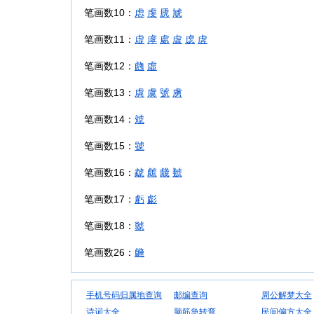
笔画数10：
虑
虔
虒
虓
笔画数11：
虚
虖
處
虘
虙
虗
笔画数12：
虝
虛
笔画数13：
虡
虞
號
虜
笔画数14：
虠
笔画数15：
虢
笔画数16：
虣
虤
虥
虦
笔画数17：
虧
虨
笔画数18：
虩
笔画数26：
虪
手机号码归属地查询
邮编查询
周公解梦大全
诗词大全
脑筋急转弯
民间偏方大全