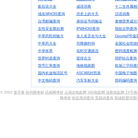
歇后语大全
成语词典
十二生肖属相
域名WHOIS查询
历史上的今天
汉语词典
台湾邮编查询
身份证号码验证
食物营养成分
女性安全期自测
IPWHOIS查询
指纹运势查询
中草药民间验方
名人名言名句大全
GooglePR
中草药大全
升降旗时间
全国社会性组
中华本草
实时交通路况
密码强度检测
世界时差查询
竖排古文
同IP站点查询
货币汇率查询
地铁线路图
机场三字码查
国内长途电话区号
ASCII码对照表
中国电子地图
中文电码查询
汽车车标大全
郑码编码查询
© 2002
查字典
快书网考研
武侠网考研
云洞谷电影网
345电影网
深夜电影网
ZY字
网考研
快应用词查询
觅我词查询
英雄联盟词查