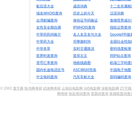
歇后语大全
成语词典
十二生肖属相
域名WHOIS查询
历史上的今天
汉语词典
台湾邮编查询
身份证号码验证
食物营养成分
女性安全期自测
IPWHOIS查询
指纹运势查询
中草药民间验方
名人名言名句大全
GooglePR
中草药大全
升降旗时间
全国社会性组
中华本草
实时交通路况
密码强度检测
世界时差查询
竖排古文
同IP站点查询
货币汇率查询
地铁线路图
机场三字码查
国内长途电话区号
ASCII码对照表
中国电子地图
中文电码查询
汽车车标大全
郑码编码查询
© 2002
查字典
快书网考研
武侠网考研
云洞谷电影网
345电影网
深夜电影网
ZY字
网考研
快应用词查询
觅我词查询
英雄联盟词查