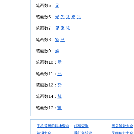
笔画数5：
兄
笔画数6：
光
先
兊
兇
兆
笔画数7：
兕
兎
児
笔画数8：
兓
兒
笔画数9：
兘
笔画数10：
党
笔画数11：
兜
笔画数12：
兠
笔画数14：
兢
笔画数17：
兤
手机号码归属地查询
邮编查询
周公解梦大全
诗词大全
脑筋急转弯
民间偏方大全