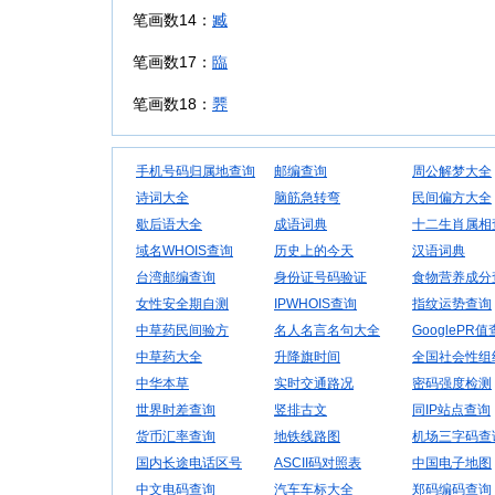
笔画数14：
臧
笔画数17：
臨
笔画数18：
臩
手机号码归属地查询
邮编查询
周公解梦大全
诗词大全
脑筋急转弯
民间偏方大全
歇后语大全
成语词典
十二生肖属相
域名WHOIS查询
历史上的今天
汉语词典
台湾邮编查询
身份证号码验证
食物营养成分
女性安全期自测
IPWHOIS查询
指纹运势查询
中草药民间验方
名人名言名句大全
GooglePR
中草药大全
升降旗时间
全国社会性组
中华本草
实时交通路况
密码强度检测
世界时差查询
竖排古文
同IP站点查询
货币汇率查询
地铁线路图
机场三字码查
国内长途电话区号
ASCII码对照表
中国电子地图
中文电码查询
汽车车标大全
郑码编码查询