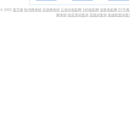
© 2002
查字典
快书网考研
武侠网考研
云洞谷电影网
345电影网
深夜电影网
ZY字
网考研
快应用词查询
觅我词查询
英雄联盟词查