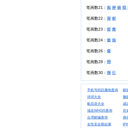
笔画数21：
癫
癧
癩
癮
笔画数22：
癭
癬
笔画数23：
癯
癰
笔画数24：
癱
癲
笔画数26：
癳
笔画数28：
癴
笔画数30：
癵
疟
手机号码归属地查询
邮
诗词大全
脑
歇后语大全
成
域名WHOIS查询
历
台湾邮编查询
身
女性安全期自测
IP