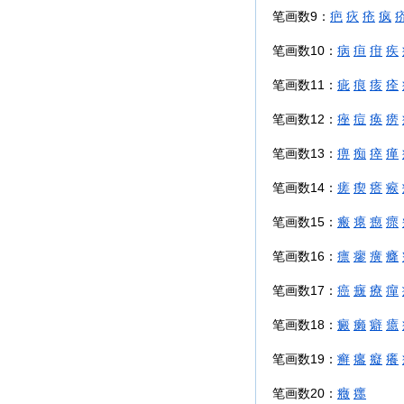
笔画数9：
疤
疢
疮
疯
笔画数10：
病
疸
疳
疾
笔画数11：
疵
痕
痎
痊
笔画数12：
痤
痘
痪
痨
笔画数13：
痹
痴
瘁
瘅
笔画数14：
瘥
瘈
瘩
瘊
笔画数15：
瘢
瘪
瘛
瘝
笔画数16：
瘭
瘳
癀
癃
笔画数17：
癌
癍
療
癉
笔画数18：
癜
癞
癖
癔
笔画数19：
癣
癟
癡
癢
笔画数20：
癥
癦