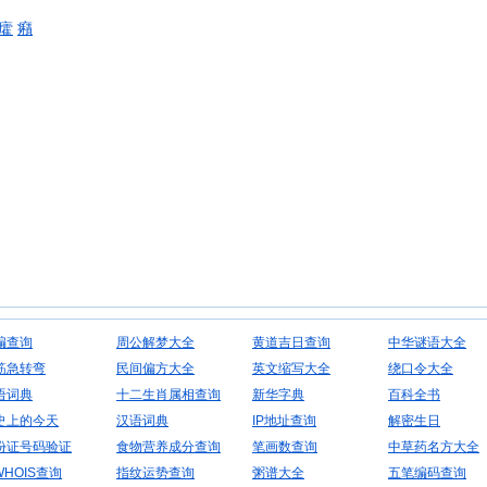
癨
癪
编查询
周公解梦大全
黄道吉日查询
中华谜语大全
筋急转弯
民间偏方大全
英文缩写大全
绕口令大全
语词典
十二生肖属相查询
新华字典
百科全书
史上的今天
汉语词典
IP地址查询
解密生日
份证号码验证
食物营养成分查询
笔画数查询
中草药名方大全
WHOIS查询
指纹运势查询
粥谱大全
五笔编码查询