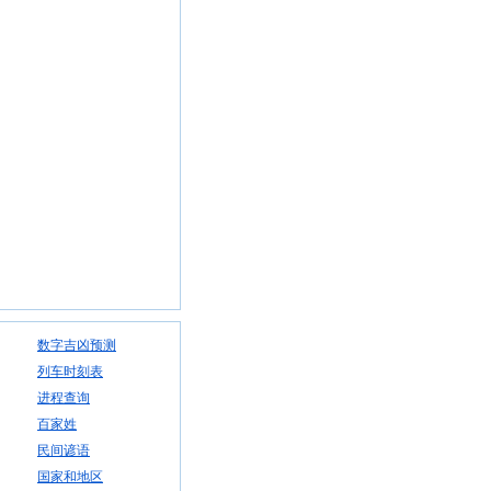
数字吉凶预测
列车时刻表
进程查询
百家姓
民间谚语
国家和地区