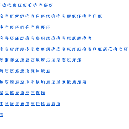
疥
疬
疧
疫
疣
疭
疪
疺
疩
疦
疨
痂
痉
疽
疴
痆
疱
疲
痁
疼
痃
痈
痄
疹
症
疻
疰
疿
痀
疶
疷
痏
痒
痍
痔
痌
痐
痓
痋
痑
痖
痢
痗
痞
痡
痧
痠
痛
痦
痫
痣
痙
痥
痾
痝
痩
痜
痚
痟
痱
痼
痯
痵
痲
瘆
痰
痿
瘀
瘐
瘃
瘂
痬
痷
痺
痭
痸
瘄
痶
痽
瘑
瘔
痳
痻
瘏
瘕
瘌
瘘
瘙
瘦
瘟
瘗
瘋
瘉
瘖
瘎
瘍
瘓
瘣
瘒
瘇
瘠
瘤
瘼
瘞
瘡
瘜
瘫
瘨
瘚
癊
瘰
瘸
瘾
瘿
瘵
瘴
瘮
瘯
瘹
瘺
瘻
瘽
瘷
瘶
瘱
瘬
瘲
癆
癇
癘
癈
癁
癋
癅
癄
癎
癒
癤
癛
癝
癚
癏
癐
癗
癑
癙
癓
癕
癠