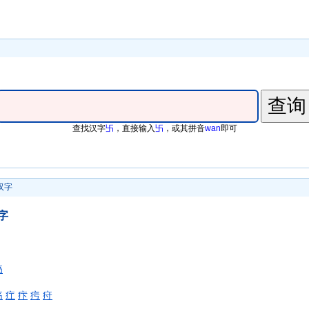
查找汉字
卐
，直接输入
卐
，或其拼音
wan
即可
汉字
字
疓
疡
疘
疜
疞
疛