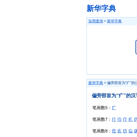
新华字典
实用查询
>
新华字典
新华字典
> 偏旁部首为“疒”的
偏旁部首为“疒”的汉
笔画数5：
疒
笔画数7：
疔
疖
疗
疕
笔画数8：
疙
疚
疠
疝