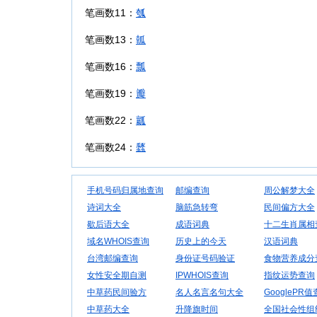
笔画数11：
瓠
笔画数13：
瓡
笔画数16：
瓢
笔画数19：
瓣
笔画数22：
瓤
笔画数24：
瓥
手机号码归属地查询
邮编查询
周公解梦大全
诗词大全
脑筋急转弯
民间偏方大全
歇后语大全
成语词典
十二生肖属相
域名WHOIS查询
历史上的今天
汉语词典
台湾邮编查询
身份证号码验证
食物营养成分
女性安全期自测
IPWHOIS查询
指纹运势查询
中草药民间验方
名人名言名句大全
GooglePR
中草药大全
升降旗时间
全国社会性组