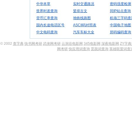
中华本草
实时交通路况
密码强度检测
世界时差查询
竖排古文
同IP站点查询
货币汇率查询
地铁线路图
机场三字码查
国内长途电话区号
ASCII码对照表
中国电子地图
中文电码查询
汽车车标大全
郑码编码查询
© 2002
查字典
快书网考研
武侠网考研
云洞谷电影网
345电影网
深夜电影网
ZY字
网考研
快应用词查询
觅我词查询
英雄联盟词查