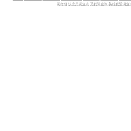
网考研
快应用词查询
觅我词查询
英雄联盟词查