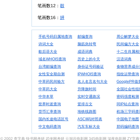
笔画数12：
攲
笔画数16：
攳
手机号码归属地查询
邮编查询
周公解梦大全
诗词大全
脑筋急转弯
民间偏方大全
歇后语大全
成语词典
十二生肖属相
域名WHOIS查询
历史上的今天
汉语词典
台湾邮编查询
身份证号码验证
食物营养成分
女性安全期自测
IPWHOIS查询
指纹运势查询
中草药民间验方
名人名言名句大全
GooglePR
中草药大全
升降旗时间
全国社会性组
中华本草
实时交通路况
密码强度检测
世界时差查询
竖排古文
同IP站点查询
货币汇率查询
地铁线路图
机场三字码查
国内长途电话区号
ASCII码对照表
中国电子地图
中文电码查询
汽车车标大全
郑码编码查询
© 2002
查字典
快书网考研
武侠网考研
云洞谷电影网
345电影网
深夜电影网
ZY字