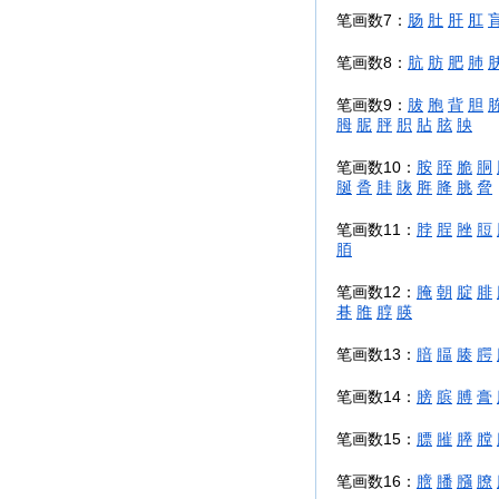
笔画数7：
肠
肚
肝
肛
笔画数8：
肮
肪
肥
肺
笔画数9：
胈
胞
背
胆
胟
胒
胓
胑
胋
胘
胦
笔画数10：
胺
胵
脆
胴
脠
脀
胿
脄
脌
胮
脁
脅
笔画数11：
脖
脭
脞
脰
脜
笔画数12：
腌
朝
腚
腓
朞
脽
朜
朠
笔画数13：
腤
腷
腠
腭
笔画数14：
膀
膑
膊
膏
笔画数15：
膘
膗
膵
膛
笔画数16：
膪
膰
膙
膫