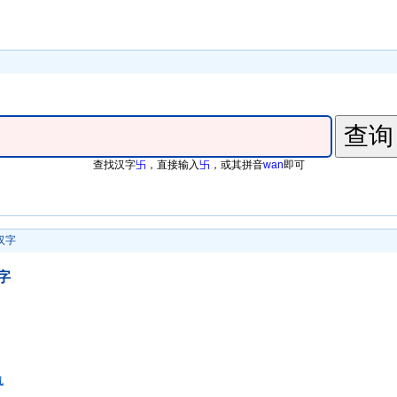
查找汉字
卐
，直接输入
卐
，或其拼音
wan
即可
汉字
字
肍