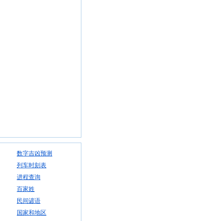
数字吉凶预测
列车时刻表
进程查询
百家姓
民间谚语
国家和地区