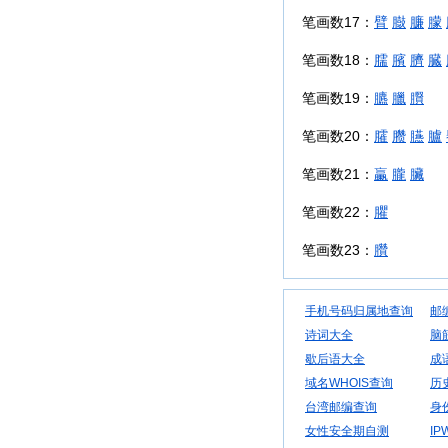
笔画数17：
臂
臌
臁
朦
笔画数18：
臑
臏
臍
臓
笔画数19：
臕
臘
臔
笔画数20：
臛
臜
臙
臚
笔画数21：
臝
朧
臟
笔画数22：
臞
笔画数23：
臢
手机号码归属地查询
邮
诗词大全
脑
歇后语大全
成
域名WHOIS查询
历
台湾邮编查询
身
女性安全期自测
IP