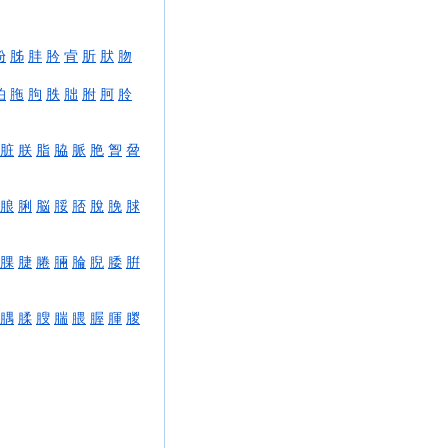
肦
胏
肨
肣
肻
肵
肰
肳
胉
胣
胊
胅
胐
胕
胢
朎
脏
朕
脂
脇
脈
脃
胷
脋
朖
脷
脳
脮
脴
脫
脕
脙
腂
脻
腃
脼
腀
腉
腇
腁
腢
腬
膄
腨
腲
腛
腪
朡