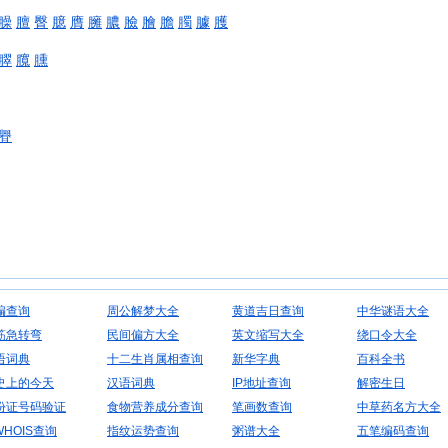
臊
膻
臀
臆
膺
臃
膿
臉
膾
膽
臅
臄
臒
臎
臗
臐
臖
编查询
周公解梦大全
黄道吉日查询
中华谜语大全
筋急转弯
民间偏方大全
英文缩写大全
绕口令大全
语词典
十二生肖属相查询
新华字典
百科全书
史上的今天
汉语词典
IP地址查询
解密生日
份证号码验证
食物营养成分查询
笔画数查询
中草药名方大全
WHOIS查询
指纹运势查询
粥谱大全
五笔编码查询