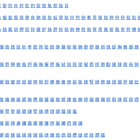
肓
肜
肟
肖
肘
肐
肑
肞
肔
肒
肕
肗
肙
肤
服
肱
股
肩
肼
肯
肭
朋
肷
朊
肾
肽
肸
肹
胁
肴
育
胀
肢
肿
肫
肧
肬
肶
胨
朏
胍
胡
胛
胫
胩
胧
胪
脉
胖
胚
胠
朐
胂
胜
胎
胃
胥
胤
胗
胝
胄
胙
胇
胹
胳
胱
胲
胻
脊
胶
胯
脍
朗
脒
脑
能
脓
朒
胼
脐
脎
朔
朓
脡
胸
脩
胭
胰
脯
脝
脚
朘
脸
脟
脶
脢
脲
脬
脤
脦
脱
脘
望
脧
脣
脛
脗
朙
脪
脨
脵
朚
脥
腑
腘
腱
腈
腒
腊
脾
期
腔
腆
腕
腋
腴
腙
脹
腖
腎
腡
腗
脿
腄
腏
脺
腅
腍
腹
腼
腩
腻
腮
腧
腾
腯
腿
腽
腺
腥
腰
膇
腳
腣
腸
腫
腦
腟
腶
腞
腵
腜
腝
膈
膋
膂
膜
膍
膁
朢
膆
膌
膖
膅
膃
膎
膉
膝
膣
膞
膚
膕
膓
膠
膔
膢
膟
膒
膷
膤
膡
膼
膦
膨
膳
膩
臈
朣
膧
膬
膭
膴
膲
臇
朤
朥
膸
膯
膮
膶
膱