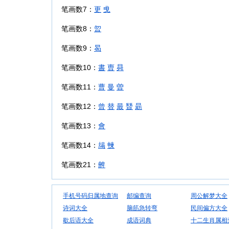
笔画数7：
更
曵
笔画数8：
曶
笔画数9：
曷
笔画数10：
書
曺
曻
笔画数11：
曹
曼
曽
笔画数12：
曾
替
最
朁
朂
笔画数13：
會
笔画数14：
朅
朄
笔画数21：
朇
手机号码归属地查询
邮编查询
周公解梦大全
诗词大全
脑筋急转弯
民间偏方大全
歇后语大全
成语词典
十二生肖属相