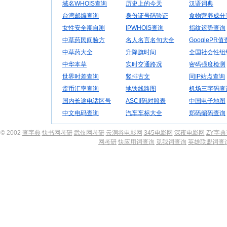
域名WHOIS查询
历史上的今天
汉语词典
台湾邮编查询
身份证号码验证
食物营养成分
女性安全期自测
IPWHOIS查询
指纹运势查询
中草药民间验方
名人名言名句大全
GooglePR
中草药大全
升降旗时间
全国社会性组
中华本草
实时交通路况
密码强度检测
世界时差查询
竖排古文
同IP站点查询
货币汇率查询
地铁线路图
机场三字码查
国内长途电话区号
ASCII码对照表
中国电子地图
中文电码查询
汽车车标大全
郑码编码查询
© 2002
查字典
快书网考研
武侠网考研
云洞谷电影网
345电影网
深夜电影网
ZY字
网考研
快应用词查询
觅我词查询
英雄联盟词查