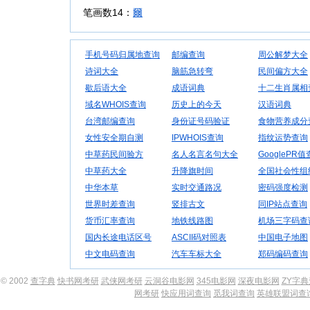
笔画数14：
爾
手机号码归属地查询
邮编查询
周公解梦大全
诗词大全
脑筋急转弯
民间偏方大全
歇后语大全
成语词典
十二生肖属相
域名WHOIS查询
历史上的今天
汉语词典
台湾邮编查询
身份证号码验证
食物营养成分
女性安全期自测
IPWHOIS查询
指纹运势查询
中草药民间验方
名人名言名句大全
GooglePR
中草药大全
升降旗时间
全国社会性组
中华本草
实时交通路况
密码强度检测
世界时差查询
竖排古文
同IP站点查询
货币汇率查询
地铁线路图
机场三字码查
国内长途电话区号
ASCII码对照表
中国电子地图
中文电码查询
汽车车标大全
郑码编码查询
© 2002
查字典
快书网考研
武侠网考研
云洞谷电影网
345电影网
深夜电影网
ZY字
网考研
快应用词查询
觅我词查询
英雄联盟词查