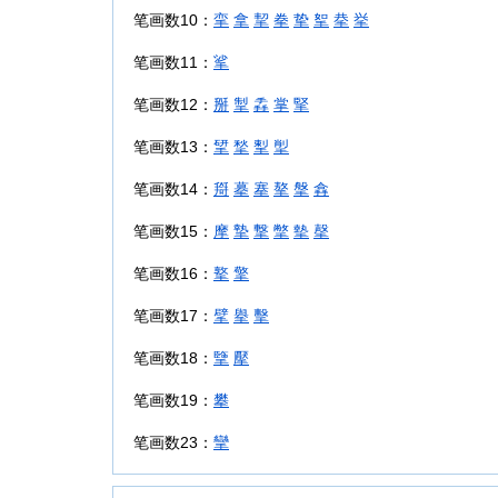
笔画数10：
挛
拿
挈
拳
挚
挐
拲
挙
笔画数11：
挲
笔画数12：
掰
掣
掱
掌
掔
笔画数13：
揅
揫
揧
揱
笔画数14：
搿
摹
搴
摮
搫
搻
笔画数15：
摩
摯
撃
撆
摰
撀
笔画数16：
撉
擎
笔画数17：
擘
擧
擊
笔画数18：
擥
擪
笔画数19：
攀
笔画数23：
攣