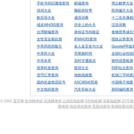
手机号码归属地查询
邮编查询
周公解梦大全
诗词大全
脑筋急转弯
民间偏方大全
歇后语大全
成语词典
十二生肖属相
域名WHOIS查询
历史上的今天
汉语词典
台湾邮编查询
身份证号码验证
食物营养成分
女性安全期自测
IPWHOIS查询
指纹运势查询
中草药民间验方
名人名言名句大全
GooglePR
中草药大全
升降旗时间
全国社会性组
中华本草
实时交通路况
密码强度检测
世界时差查询
竖排古文
同IP站点查询
货币汇率查询
地铁线路图
机场三字码查
国内长途电话区号
ASCII码对照表
中国电子地图
中文电码查询
汽车车标大全
郑码编码查询
© 2002
查字典
快书网考研
武侠网考研
云洞谷电影网
345电影网
深夜电影网
ZY字
网考研
快应用词查询
觅我词查询
英雄联盟词查