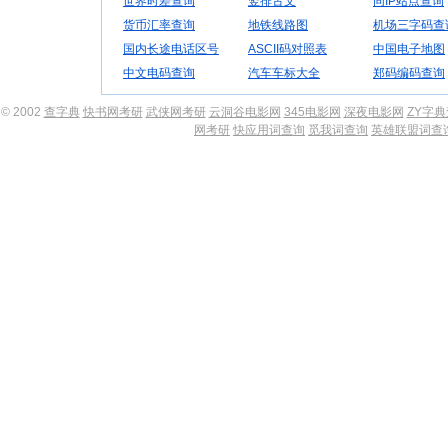
世界时差查询
竖排古文
同IP站点查询
货币汇率查询
地铁线路图
机场三字码查
国内长途电话区号
ASCII码对照表
中国电子地图
中文电码查询
汽车车标大全
郑码编码查询
© 2002
查字典
快书网考研
武侠网考研
云洞谷电影网
345电影网
深夜电影网
ZY字
网考研
快应用词查询
觅我词查询
英雄联盟词查