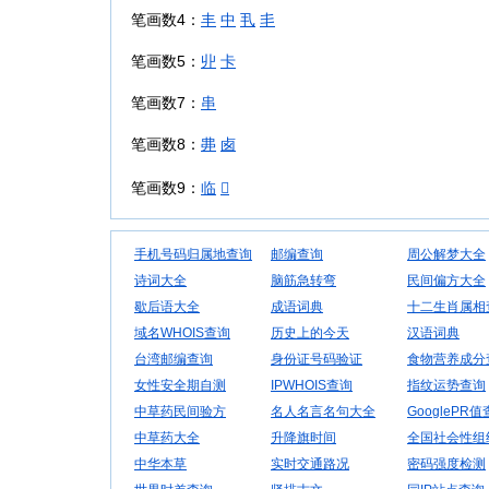
笔画数4：
丰
中
丮
丯
笔画数5：
丱
卡
笔画数7：
串
笔画数8：
丳
卥
笔画数9：
临

手机号码归属地查询
邮编查询
周公解梦大全
诗词大全
脑筋急转弯
民间偏方大全
歇后语大全
成语词典
十二生肖属相
域名WHOIS查询
历史上的今天
汉语词典
台湾邮编查询
身份证号码验证
食物营养成分
女性安全期自测
IPWHOIS查询
指纹运势查询
中草药民间验方
名人名言名句大全
GooglePR
中草药大全
升降旗时间
全国社会性组
中华本草
实时交通路况
密码强度检测